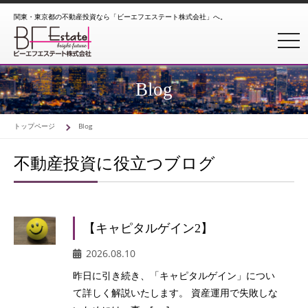
関東・東京都の不動産投資なら「ビーエフエステート株式会社」へ。
toggl
Blog
トップページ
Blog
不動産投資に役立つブログ
【キャピタルゲイン2】
2026.08.10
昨日に引き続き、「キャピタルゲイン」につい
て詳しく解説いたします。 資産運用で失敗しな