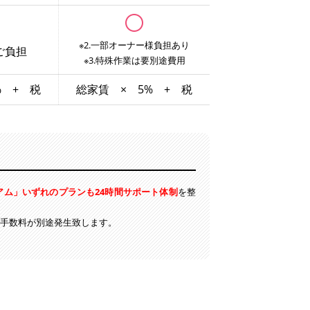
※2.一部オーナー様負担あり
ご負担
※3.特殊作業は要別途費用
% + 税
総家賃 × 5% + 税
アム」いずれのプランも24時間サポート体制
を整
務手数料が別途発生致します。