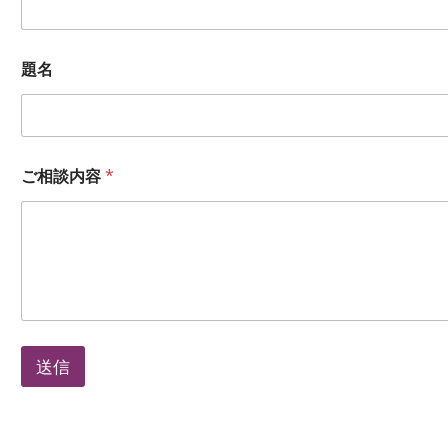
氏
題名
名
*
*
ご相談内容
*
送信
A
l
t