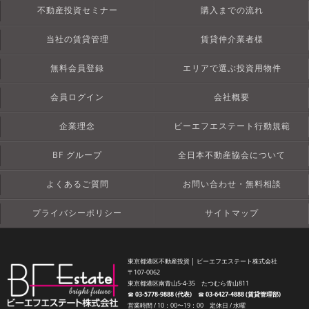
不動産投資セミナー
購入までの流れ
当社の賃貸管理
賃貸仲介業者様
無料会員登録
エリアで選ぶ投資用物件
会員ログイン
会社概要
企業理念
ビーエフエステート行動規範
BF グループ
全日本不動産協会について
よくあるご質問
お問い合わせ・無料相談
プライバシーポリシー
サイトマップ
東京都港区不動産投資 │ ビーエフエステート株式会社
〒107-0062
東京都港区南青山5-4-35 たつむら青山811
☎︎
03-5778-9888 (代表)
☎︎
03-6427-4888 (賃貸管理部)
営業時間 / 10：00〜19：00 定休日 / 水曜