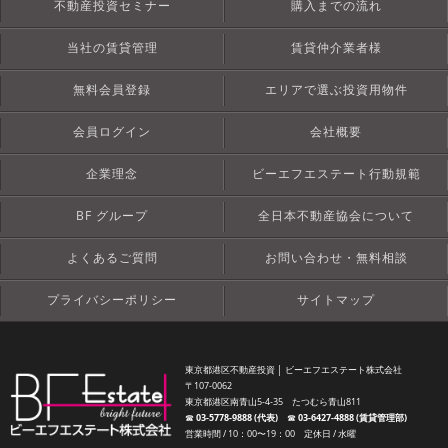
不動産投資セミナー
購入までの流れ
当社の賃貸管理
賃貸仲介業者様
無料会員登録
エリアで選ぶ投資用物件
会員ログイン
会社概要
企業理念
ビーエフエステート行動規範
BF グループ
全日本不動産協会について
よくあるご質問
お問い合わせ・無料相談
プライバシーポリシー
サイトマップ
東京都港区不動産投資 │ ビーエフエステート株式会社
〒107-0062
東京都港区南青山5-4-35 たつむら青山811
☎︎
03-5778-9888 (代表)
☎︎
03-6427-4888 (賃貸管理部)
営業時間 / 10：00〜19：00 定休日 / 水曜