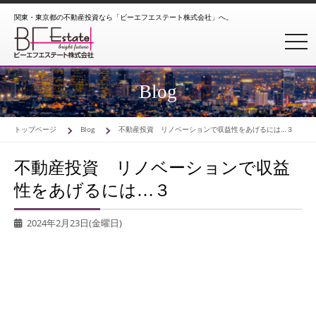
関東・東京都の不動産投資なら「ビーエフエステート株式会社」へ。
toggl
Blog
トップページ
Blog
不動産投資 リノベーションで収益性をあげるには…３
不動産投資 リノベーションで収益
性をあげるには…３
2024年2月23日(金曜日)