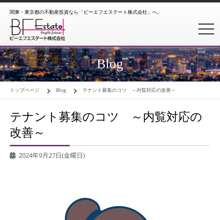
関東・東京都の不動産投資なら「ビーエフエステート株式会社」へ。
toggl
Blog
トップページ
Blog
テナント募集のコツ ～内覧対応の改善～
テナント募集のコツ ～内覧対応の
改善～
2024年9月27日(金曜日)