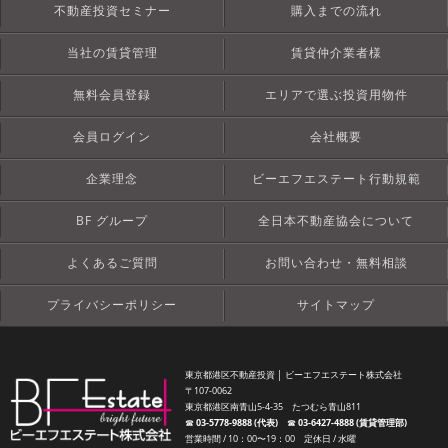
不動産投資セミナー
購入までの流れ
当社の賃貸管理
賃貸仲介業者様
無料会員登録
エリアで選ぶ投資用物件
会員ログイン
会社概要
企業理念
ビーエフエステート行動規範
BF グループ
全日本不動産協会について
よくあるご質問
お問い合わせ・無料相談
プライバシーポリシー
サイトマップ
東京都港区不動産投資 │ ビーエフエステート株式会社
〒107-0062
東京都港区南青山5-4-35 たつむら青山811
☎︎
03-5778-9888 (代表)
☎︎
03-6427-4888 (賃貸管理部)
営業時間 / 10：00〜19：00 定休日 / 水曜