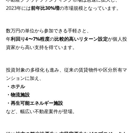
2023年には
前年比30%増
の市場規模となっています。
数万円の単位から参加できる手軽さと、
年
利回り4〜7%程度
の
比較的高いリターン設定
が個人投
資家から高い支持を得ています。
投資対象の多様化も進み、従来の賃貸物件や区分所有マ
ンションに加え、
・ホテル
・物流施設
・再生可能エネルギー施設
など、幅広い不動産案件が登場。