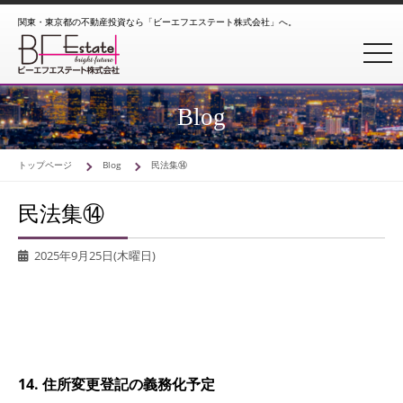
関東・東京都の不動産投資なら「ビーエフエステート株式会社」へ。
toggl
Blog
トップページ
Blog
民法集⑭
民法集⑭
2025年9月25日(木曜日)
14. 住所変更登記の義務化予定