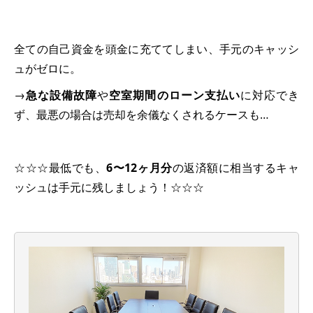
全ての自己資金を頭金に充ててしまい、手元のキャッシ
ュがゼロに。
→
急な設備故障
や
空室期間のローン支払い
に対応でき
ず、最悪の場合は売却を余儀なくされるケースも…
☆☆☆最低でも、
6〜12ヶ月分
の返済額に相当するキャ
ッシュは手元に残しましょう！☆☆☆