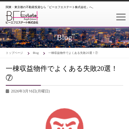
関東・東京都の不動産投資なら「ビーエフエステート株式会社」へ。
toggl
Blog
トップページ
Blog
一棟収益物件でよくある失敗20選！⑦
一棟収益物件でよくある失敗20選！
⑦
2026年3月16日(月曜日)