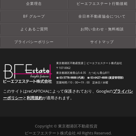
企業理念
ビーエフエステート行動規範
BF グループ
全日本不動産協会について
よくあるご質問
お問い合わせ・無料相談
プライバシーポリシー
サイトマップ
東京都港区不動産投資 │ ビーエフエステート株式会社
〒107-0062
東京都港区南青山5-4-35 たつむら青山811
☎︎
03-5778-9888 (代表)
☎︎
03-6427-4888 (賃貸管理部)
営業時間 / 10：00〜19：00 定休日 / 水曜
このサイトはreCAPTCHAによって保護されており、Googleの
プライバシ
ーポリシー
と
利用規約
が適用されます。
Copyright © 東京都港区不動産投資
ビーエフエステート株式会社 All Rights Reserved.