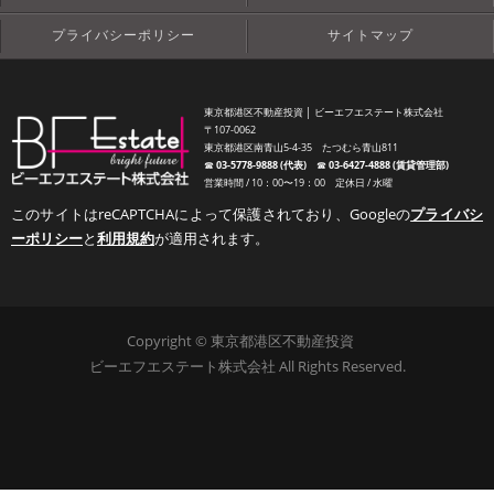
プライバシーポリシー
サイトマップ
東京都港区不動産投資 │ ビーエフエステート株式会社
〒107-0062
東京都港区南青山5-4-35 たつむら青山811
☎︎
03-5778-9888 (代表)
☎︎
03-6427-4888 (賃貸管理部)
営業時間 / 10：00〜19：00 定休日 / 水曜
このサイトはreCAPTCHAによって保護されており、Googleの
プライバシ
ーポリシー
と
利用規約
が適用されます。
Copyright © 東京都港区不動産投資
ビーエフエステート株式会社 All Rights Reserved.