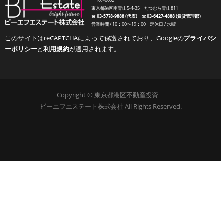
〒107-0062
東京都港区南青山5-4-35 たつむら青山811
☎︎
03-5778-9888 (代表)
☎︎
03-6427-4888 (賃貸管理部)
営業時間 / 10：00〜19：00 定休日 / 水曜
このサイトはreCAPTCHAによって保護されており、Googleの
プライバシ
ーポリシー
と
利用規約
が適用されます。
Copyright © 東京都港区不動産投資
ビーエフエステート株式会社 All Rights Reserved.