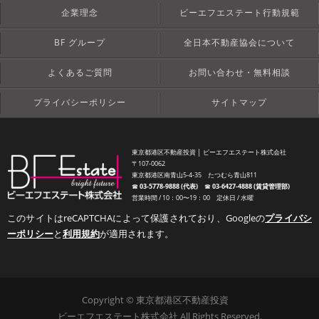
企業理念
ビーエフエステート行動規範
BF グループ
全日本不動産協会について
よくあるご質問
お問い合わせ・無料相談
プライバシーポリシー
サイトマップ
東京都港区不動産投資 │ ビーエフエステート株式会社
〒107-0062
東京都港区南青山5-4-35 たつむら青山811
☎︎
03-5778-9888 (代表)
☎︎
03-6427-4888 (賃貸管理部)
営業時間 / 10：00〜19：00 定休日 / 水曜
このサイトはreCAPTCHAによって保護されており、Googleの
プライバシ
ーポリシー
と
利用規約
が適用されます。
Copyright © 東京都港区不動産投資
ビーエフエステート株式会社 All Rights Reserved.