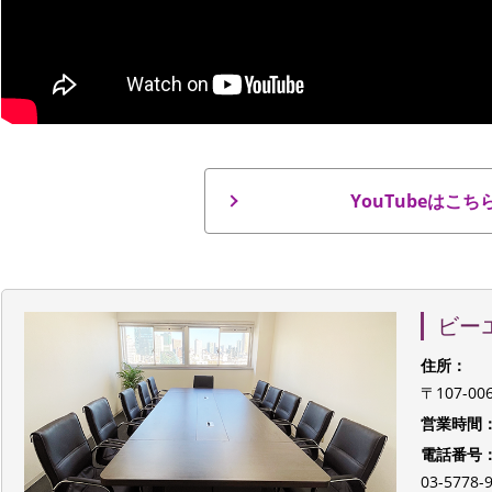
YouTubeはこち
ビー
住所：
〒107-0
営業時間
電話番号
03-577