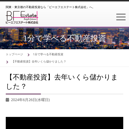
関東・東京都の不動産投資なら「ビーエフエステート株式会社」へ。
toggl
1分で学べる不動産投資
トップページ
1分で学べる不動産投資
【不動産投資】去年いくら儲かりました？
【不動産投資】去年いくら儲かりま
した？
2024年6月26日(水曜日)