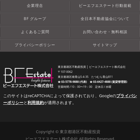
企業理念
ビーエフエステート行動規範
BF グループ
全日本不動産協会について
よくあるご質問
お問い合わせ・無料相談
プライバシーポリシー
サイトマップ
東京都港区不動産投資 │ ビーエフエステート株式会社
〒107-0062
東京都港区南青山5-4-35 たつむら青山811
☎︎
03-5778-9888 (代表)
☎︎
03-6427-4888 (賃貸管理部)
営業時間 / 10：00〜19：00 定休日 / 水曜
このサイトはreCAPTCHAによって保護されており、Googleの
プライバシ
ーポリシー
と
利用規約
が適用されます。
Copyright © 東京都港区不動産投資
ビーエフエステート株式会社 All Rights Reserved.