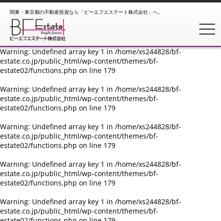
関東・東京都の不動産投資なら「ビーエフエステート株式会社」へ。
Warning
: Undefined array key 1 in
/home/xs244828/bf-
estate.co.jp/public_html/wp-content/themes/bf-
toggl
estate02/functions.php
on line
179
Warning
: Undefined array key 1 in
/home/xs244828/bf-
estate.co.jp/public_html/wp-content/themes/bf-
estate02/functions.php
on line
179
Warning
: Undefined array key 1 in
/home/xs244828/bf-
estate.co.jp/public_html/wp-content/themes/bf-
estate02/functions.php
on line
179
Warning
: Undefined array key 1 in
/home/xs244828/bf-
estate.co.jp/public_html/wp-content/themes/bf-
estate02/functions.php
on line
179
Warning
: Undefined array key 1 in
/home/xs244828/bf-
estate.co.jp/public_html/wp-content/themes/bf-
estate02/functions.php
on line
179
Warning
: Undefined array key 1 in
/home/xs244828/bf-
estate.co.jp/public_html/wp-content/themes/bf-
estate02/functions.php
on line
179