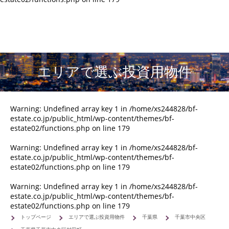
エリアで選ぶ投資用物件
Warning
: Undefined array key 1 in
/home/xs244828/bf-
estate.co.jp/public_html/wp-content/themes/bf-
estate02/functions.php
on line
179
Warning
: Undefined array key 1 in
/home/xs244828/bf-
estate.co.jp/public_html/wp-content/themes/bf-
estate02/functions.php
on line
179
Warning
: Undefined array key 1 in
/home/xs244828/bf-
estate.co.jp/public_html/wp-content/themes/bf-
estate02/functions.php
on line
179
トップページ
エリアで選ぶ投資用物件
千葉県
千葉市中央区