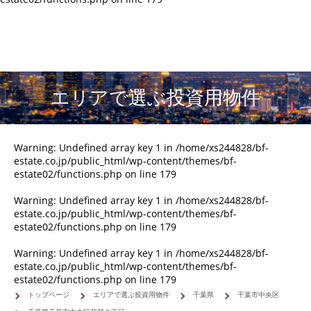
エリアで選ぶ投資用物件
Warning
: Undefined array key 1 in
/home/xs244828/bf-
estate.co.jp/public_html/wp-content/themes/bf-
estate02/functions.php
on line
179
Warning
: Undefined array key 1 in
/home/xs244828/bf-
estate.co.jp/public_html/wp-content/themes/bf-
estate02/functions.php
on line
179
Warning
: Undefined array key 1 in
/home/xs244828/bf-
estate.co.jp/public_html/wp-content/themes/bf-
estate02/functions.php
on line
179
トップページ
エリアで選ぶ投資用物件
千葉県
千葉市中央区