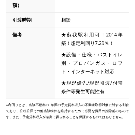
額）
引渡時期
相談
備考
★蘇我駅利用可！2014年
築！想定利回り7.29％！
★設備・仕様：バストイレ
別・プロパンガス・ロフ
ト・インターネット対応
★現況優先/現況引渡/付帯
条件等発生可能性有
※利回りとは、当該不動産の1年間の予定賃料収入の不動産取得対価に対する割合
であり、公租公課その他当該物件を維持するために必要な費用の控除前のもので
す。また、予定賃料収入が確実に得られることを保証するものではありません。