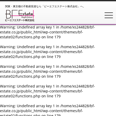
関東・東京都の不動産投資なら「ビーエフエステート株式会社」へ。
Warning
: Undefined array key 1 in
/home/xs244828/bf-
estate.co.jp/public_html/wp-content/themes/bf-
toggl
estate02/functions.php
on line
179
Warning
: Undefined array key 1 in
/home/xs244828/bf-
estate.co.jp/public_html/wp-content/themes/bf-
estate02/functions.php
on line
179
Warning
: Undefined array key 1 in
/home/xs244828/bf-
estate.co.jp/public_html/wp-content/themes/bf-
estate02/functions.php
on line
179
Warning
: Undefined array key 1 in
/home/xs244828/bf-
estate.co.jp/public_html/wp-content/themes/bf-
estate02/functions.php
on line
179
Warning
: Undefined array key 1 in
/home/xs244828/bf-
estate.co.jp/public_html/wp-content/themes/bf-
estate02/functions.php
on line
179
Warning
: Undefined array key 1 in
/home/xs244828/bf-
estate.co.jp/public_html/wp-content/themes/bf-
estate02/functions.php
on line
179