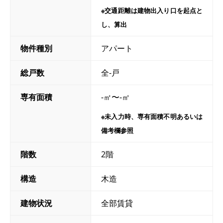
※交通距離は建物出入り口を起点と
し、算出
物件種別
アパート
総戸数
全-戸
専有面積
-㎡〜-㎡
※未入力時、専有面積不明あるいは
備考欄参照
階数
2階
構造
木造
建物状況
全部賃貸