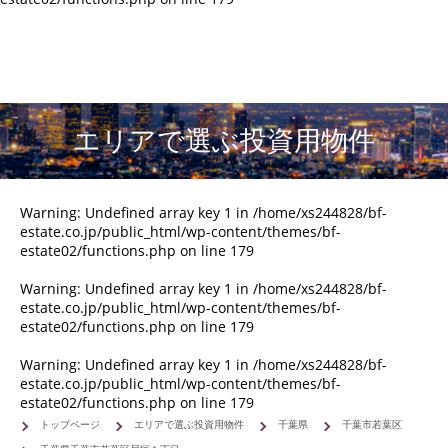
エリアで選ぶ投資用物件
Warning
: Undefined array key 1 in
/home/xs244828/bf-
estate.co.jp/public_html/wp-content/themes/bf-
estate02/functions.php
on line
179
Warning
: Undefined array key 1 in
/home/xs244828/bf-
estate.co.jp/public_html/wp-content/themes/bf-
estate02/functions.php
on line
179
Warning
: Undefined array key 1 in
/home/xs244828/bf-
estate.co.jp/public_html/wp-content/themes/bf-
estate02/functions.php
on line
179
トップページ
エリアで選ぶ投資用物件
千葉県
千葉市若葉区