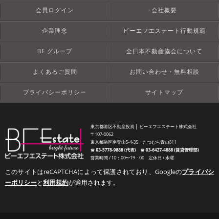
会員ログイン
会社概要
企業理念
ビーエフエステート行動規範
BF グループ
全日本不動産協会について
よくあるご質問
お問い合わせ・無料相談
プライバシーポリシー
サイトマップ
東京都港区不動産投資 │ ビーエフエステート株式会社
〒107-0062
東京都港区南青山5-4-35 たつむら青山811
☎︎
03-5778-9888 (代表)
☎︎
03-6427-4888 (賃貸管理部)
営業時間 / 10：00〜19：00 定休日 / 水曜
このサイトはreCAPTCHAによって保護されており、Googleの
プライバシ
ーポリシー
と
利用規約
が適用されます。