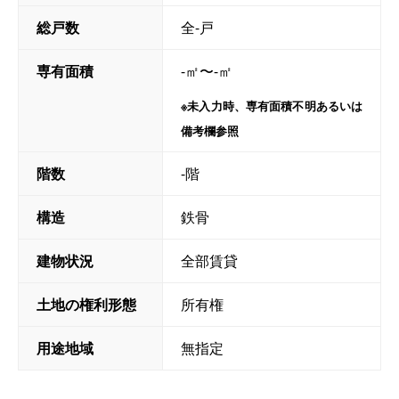
総戸数
全-戸
専有面積
-㎡〜-㎡
※未入力時、専有面積不明あるいは
備考欄参照
階数
-階
構造
鉄骨
建物状況
全部賃貸
土地の権利形態
所有権
用途地域
無指定