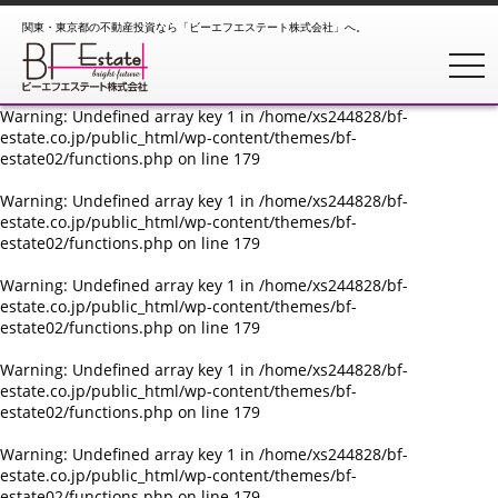
関東・東京都の不動産投資なら「ビーエフエステート株式会社」へ。
Warning
: Undefined array key 1 in
/home/xs244828/bf-
estate.co.jp/public_html/wp-content/themes/bf-
toggl
estate02/functions.php
on line
179
Warning
: Undefined array key 1 in
/home/xs244828/bf-
estate.co.jp/public_html/wp-content/themes/bf-
estate02/functions.php
on line
179
Warning
: Undefined array key 1 in
/home/xs244828/bf-
estate.co.jp/public_html/wp-content/themes/bf-
estate02/functions.php
on line
179
Warning
: Undefined array key 1 in
/home/xs244828/bf-
estate.co.jp/public_html/wp-content/themes/bf-
estate02/functions.php
on line
179
Warning
: Undefined array key 1 in
/home/xs244828/bf-
estate.co.jp/public_html/wp-content/themes/bf-
estate02/functions.php
on line
179
Warning
: Undefined array key 1 in
/home/xs244828/bf-
estate.co.jp/public_html/wp-content/themes/bf-
estate02/functions.php
on line
179