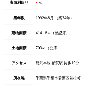
-
表面利回り
％
築年数
1992年8月 （築34年）
建物面積
414.18㎡（登記簿）
土地面積
703㎡（公簿）
アクセス
総武本線 都賀駅 徒歩19分
所在地
千葉県千葉市若葉区若松町