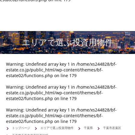
エリアで選ぶ投資用物件
Warning
: Undefined array key 1 in
/home/xs244828/bf-
estate.co.jp/public_html/wp-content/themes/bf-
estate02/functions.php
on line
179
Warning
: Undefined array key 1 in
/home/xs244828/bf-
estate.co.jp/public_html/wp-content/themes/bf-
estate02/functions.php
on line
179
Warning
: Undefined array key 1 in
/home/xs244828/bf-
estate.co.jp/public_html/wp-content/themes/bf-
estate02/functions.php
on line
179
トップページ
エリアで選ぶ投資用物件
千葉県
千葉市若葉区