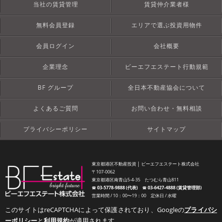
当社の賃貸管理
賃貸仲介業者様
無料会員登録
エリアで選ぶ投資用物件
会員ログイン
会社概要
企業理念
ビーエフエステート行動規範
BF グループ
全日本不動産協会について
よくあるご質問
お問い合わせ・無料相談
プライバシーポリシー
サイトマップ
東京都港区不動産投資 │ ビーエフエステート株式会社
〒107-0062
東京都港区南青山5-4-35 たつむら青山811
☎︎
03-5778-9888 (代表)
☎︎
03-6427-4888 (賃貸管理部)
営業時間 / 10：00〜19：00 定休日 / 水曜
このサイトはreCAPTCHAによって保護されており、Googleの
プライバシ
ーポリシー
と
利用規約
が適用されます。