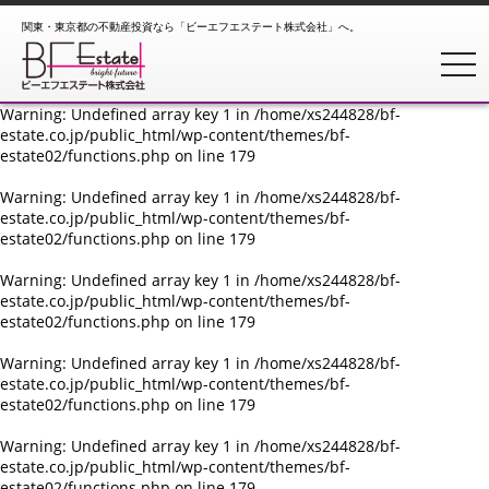
関東・東京都の不動産投資なら「ビーエフエステート株式会社」へ。
Warning
: Undefined array key 1 in
/home/xs244828/bf-
estate.co.jp/public_html/wp-content/themes/bf-
toggl
estate02/functions.php
on line
179
Warning
: Undefined array key 1 in
/home/xs244828/bf-
estate.co.jp/public_html/wp-content/themes/bf-
estate02/functions.php
on line
179
Warning
: Undefined array key 1 in
/home/xs244828/bf-
estate.co.jp/public_html/wp-content/themes/bf-
estate02/functions.php
on line
179
Warning
: Undefined array key 1 in
/home/xs244828/bf-
estate.co.jp/public_html/wp-content/themes/bf-
estate02/functions.php
on line
179
Warning
: Undefined array key 1 in
/home/xs244828/bf-
estate.co.jp/public_html/wp-content/themes/bf-
estate02/functions.php
on line
179
Warning
: Undefined array key 1 in
/home/xs244828/bf-
estate.co.jp/public_html/wp-content/themes/bf-
estate02/functions.php
on line
179