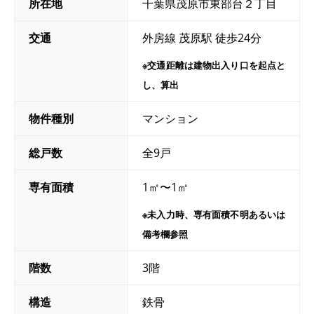
所在地
千葉県茂原市東部台２丁目
交通
外房線 茂原駅 徒歩24分
※交通距離は建物出入り口を起点と
し、算出
物件種別
マンション
総戸数
全9戸
専有面積
1㎡〜1㎡
※未入力時、専有面積不明あるいは
備考欄参照
階数
3階
構造
鉄骨