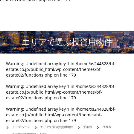
エリアで選ぶ投資用物件
Warning
: Undefined array key 1 in
/home/xs244828/bf-
estate.co.jp/public_html/wp-content/themes/bf-
estate02/functions.php
on line
179
Warning
: Undefined array key 1 in
/home/xs244828/bf-
estate.co.jp/public_html/wp-content/themes/bf-
estate02/functions.php
on line
179
Warning
: Undefined array key 1 in
/home/xs244828/bf-
estate.co.jp/public_html/wp-content/themes/bf-
estate02/functions.php
on line
179
トップページ
エリアで選ぶ投資用物件
千葉県
茂原市