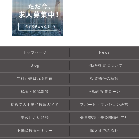
トップページ
News
Blog
不動産投資について
当社が選ばれる理由
投資物件の種類
税金・節税対策
不動産投資ローン
初めての不動産投資ガイド
アパート・マンション経営
失敗しない秘訣
会員登録・未公開物件アリ
不動産投資セミナー
購入までの流れ