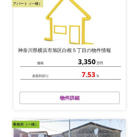
アパート（一棟）
神奈川県横浜市旭区白根５丁目の物件情報
3,350
価格
万円
7.53
表面利回り
％
物件詳細
事務所（一棟）