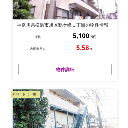
神奈川県横浜市旭区鶴ケ峰１丁目の物件情報
5,100
価格
万円
5.58
表面利回り
％
物件詳細
アパート（一棟）