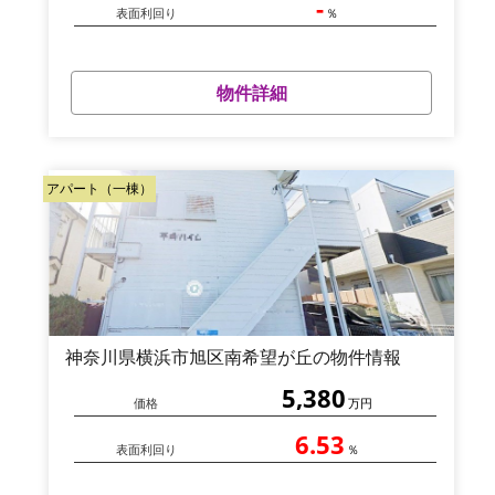
-
表面利回り
％
物件詳細
アパート（一棟）
神奈川県横浜市旭区南希望が丘の物件情報
5,380
価格
万円
6.53
表面利回り
％