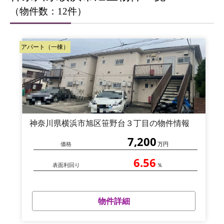
（物件数：12件）
アパート（一棟）
神奈川県横浜市旭区笹野台３丁目の物件情報
7,200
価格
万円
6.56
表面利回り
％
物件詳細