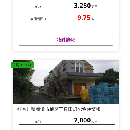
3,280
価格
万円
9.75
表面利回り
％
物件詳細
工場（一棟）
神奈川県横浜市旭区三反田町の物件情報
7,000
価格
万円