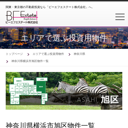
関東・東京都の不動産投資なら「ビーエフエステート株式会社」へ。
toggl
エリアで選ぶ投資用物件
トップページ
エリアで選ぶ投資用物件
神奈川県
神奈川県横浜市旭区物件一覧
神奈川県横浜市旭区物件一覧