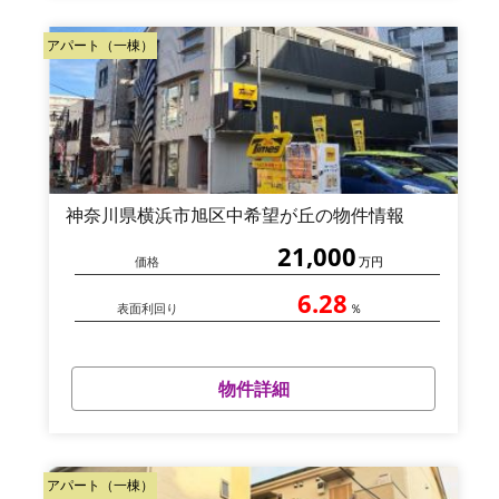
アパート（一棟）
神奈川県横浜市旭区中希望が丘の物件情報
21,000
価格
万円
6.28
表面利回り
％
物件詳細
アパート（一棟）