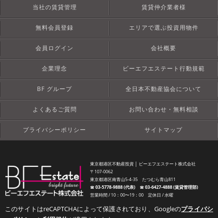
当社の賃貸管理
賃貸仲介業者様
無料会員登録
エリアで選ぶ投資用物件
会員ログイン
会社概要
企業理念
ビーエフエステート行動規範
BF グループ
全日本不動産協会について
よくあるご質問
お問い合わせ・無料相談
プライバシーポリシー
サイトマップ
東京都港区不動産投資 │ ビーエフエステート株式会社
〒107-0062
東京都港区南青山5-4-35 たつむら青山811
☎︎
03-5778-9888 (代表)
☎︎
03-6427-4888 (賃貸管理部)
営業時間 / 10：00〜19：00 定休日 / 水曜
このサイトはreCAPTCHAによって保護されており、Googleの
プライバシ