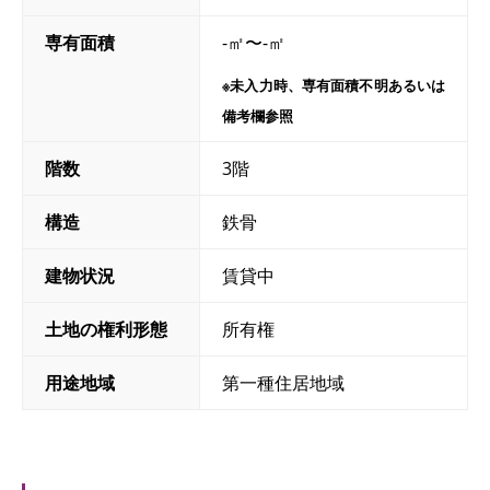
専有面積
-㎡〜-㎡
※未入力時、専有面積不明あるいは
備考欄参照
階数
3階
構造
鉄骨
建物状況
賃貸中
土地の権利形態
所有権
用途地域
第一種住居地域