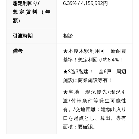
想定利回り/
6.39% / 4,159,992円
想定賃料（年
額）
引渡時期
相談
備考
★本厚木駅利用可！新耐震
基準！想定利回り約6.4％！
★S造3階建！ 全6戸 周辺
施設に商業施設等有！
★宅地 現況優先/現況引
渡/付帯条件等発生可能性
有。/交通距離：建物出入り
口を起点とし、算出。専有
面積：要確認。