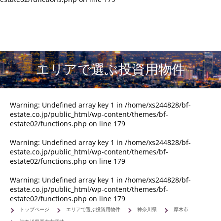
エリアで選ぶ投資用物件
Warning
: Undefined array key 1 in
/home/xs244828/bf-
estate.co.jp/public_html/wp-content/themes/bf-
estate02/functions.php
on line
179
Warning
: Undefined array key 1 in
/home/xs244828/bf-
estate.co.jp/public_html/wp-content/themes/bf-
estate02/functions.php
on line
179
Warning
: Undefined array key 1 in
/home/xs244828/bf-
estate.co.jp/public_html/wp-content/themes/bf-
estate02/functions.php
on line
179
トップページ
エリアで選ぶ投資用物件
神奈川県
厚木市