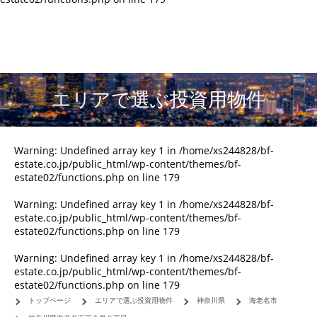
エリアで選ぶ投資用物件
Warning
: Undefined array key 1 in
/home/xs244828/bf-
estate.co.jp/public_html/wp-content/themes/bf-
estate02/functions.php
on line
179
Warning
: Undefined array key 1 in
/home/xs244828/bf-
estate.co.jp/public_html/wp-content/themes/bf-
estate02/functions.php
on line
179
Warning
: Undefined array key 1 in
/home/xs244828/bf-
estate.co.jp/public_html/wp-content/themes/bf-
estate02/functions.php
on line
179
トップページ
エリアで選ぶ投資用物件
神奈川県
海老名市