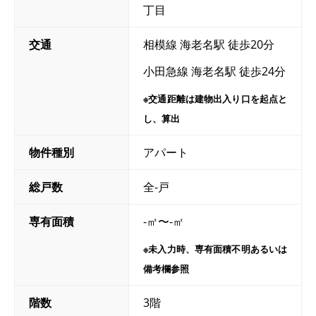
丁目
交通
相模線 海老名駅 徒歩20分
小田急線 海老名駅 徒歩24分
※交通距離は建物出入り口を起点と
し、算出
物件種別
アパート
総戸数
全-戸
専有面積
-㎡〜-㎡
※未入力時、専有面積不明あるいは
備考欄参照
階数
3階