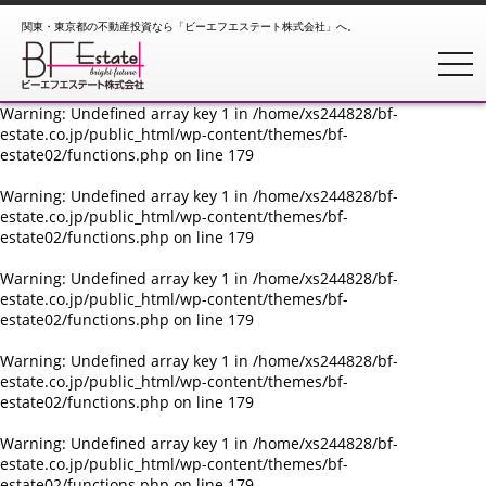
関東・東京都の不動産投資なら「ビーエフエステート株式会社」へ。
Warning
: Undefined array key 1 in
/home/xs244828/bf-
estate.co.jp/public_html/wp-content/themes/bf-
toggl
estate02/functions.php
on line
179
Warning
: Undefined array key 1 in
/home/xs244828/bf-
estate.co.jp/public_html/wp-content/themes/bf-
estate02/functions.php
on line
179
Warning
: Undefined array key 1 in
/home/xs244828/bf-
estate.co.jp/public_html/wp-content/themes/bf-
estate02/functions.php
on line
179
Warning
: Undefined array key 1 in
/home/xs244828/bf-
estate.co.jp/public_html/wp-content/themes/bf-
estate02/functions.php
on line
179
Warning
: Undefined array key 1 in
/home/xs244828/bf-
estate.co.jp/public_html/wp-content/themes/bf-
estate02/functions.php
on line
179
Warning
: Undefined array key 1 in
/home/xs244828/bf-
estate.co.jp/public_html/wp-content/themes/bf-
estate02/functions.php
on line
179