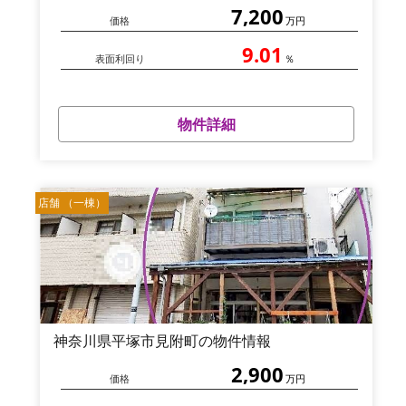
7,200
価格
万円
9.01
表面利回り
％
物件詳細
店舗 （一棟）
神奈川県平塚市見附町の物件情報
2,900
価格
万円