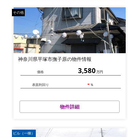
その他
神奈川県平塚市撫子原の物件情報
3,580
価格
万円
-
表面利回り
％
物件詳細
ビル（一棟）