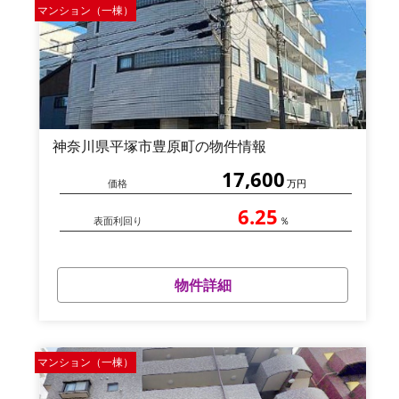
マンション（一棟）
神奈川県平塚市豊原町の物件情報
17,600
価格
万円
6.25
表面利回り
％
物件詳細
マンション（一棟）