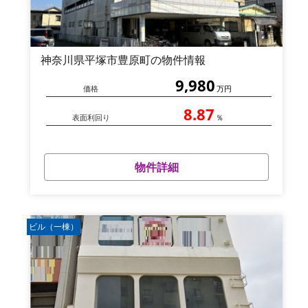
神奈川県平塚市豊原町の物件情報
9,980
価格
万円
8.87
表面利回り
％
物件詳細
ビル（一棟）