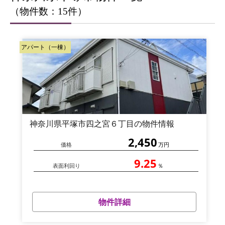
（物件数：15件）
アパート（一棟）
神奈川県平塚市四之宮６丁目の物件情報
2,450
価格
万円
9.25
表面利回り
％
物件詳細