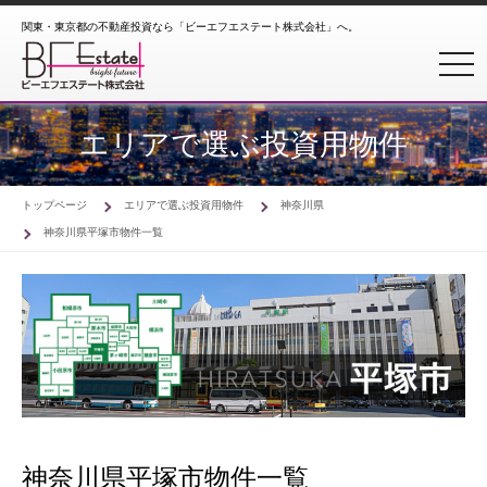
関東・東京都の不動産投資なら「ビーエフエステート株式会社」へ。
toggl
エリアで選ぶ投資用物件
トップページ
エリアで選ぶ投資用物件
神奈川県
神奈川県平塚市物件一覧
神奈川県平塚市物件一覧