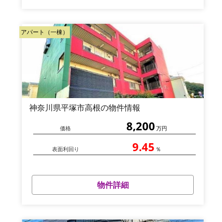
アパート（一棟）
神奈川県平塚市高根の物件情報
8,200
価格
万円
9.45
表面利回り
％
物件詳細