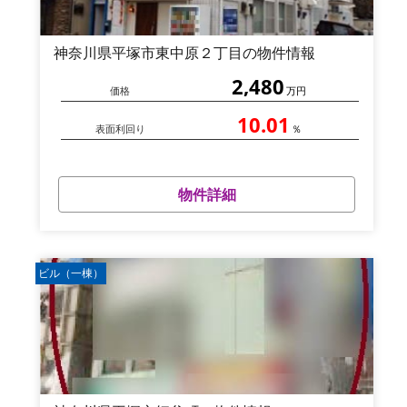
神奈川県平塚市東中原２丁目の物件情報
2,480
価格
万円
10.01
表面利回り
％
物件詳細
ビル（一棟）