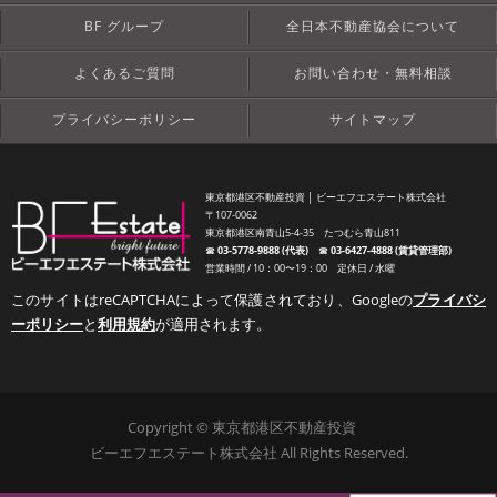
BF グループ
全日本不動産協会について
よくあるご質問
お問い合わせ・無料相談
プライバシーポリシー
サイトマップ
東京都港区不動産投資 │ ビーエフエステート株式会社
〒107-0062
東京都港区南青山5-4-35 たつむら青山811
☎︎
03-5778-9888 (代表)
☎︎
03-6427-4888 (賃貸管理部)
営業時間 / 10：00〜19：00 定休日 / 水曜
このサイトはreCAPTCHAによって保護されており、Googleの
プライバシ
ーポリシー
と
利用規約
が適用されます。
Copyright © 東京都港区不動産投資
ビーエフエステート株式会社 All Rights Reserved.