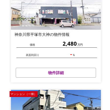
神奈川県平塚市大神の物件情報
2,480
価格
万円
-
表面利回り
％
物件詳細
マンション（一棟）