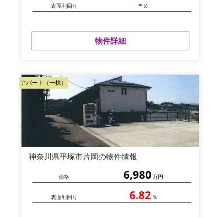
-
表面利回り
％
物件詳細
アパート（一棟）
神奈川県平塚市片岡の物件情報
6,980
価格
万円
6.82
表面利回り
％