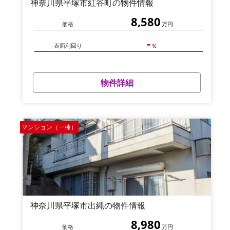
神奈川県平塚市紅谷町の物件情報
8,580
価格
万円
-
表面利回り
％
物件詳細
マンション（一棟）
神奈川県平塚市出縄の物件情報
8,980
価格
万円