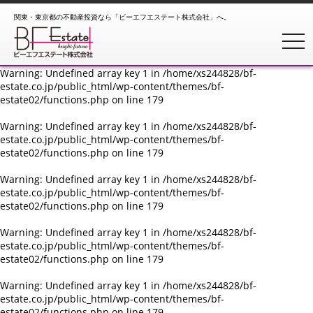
関東・東京都の不動産投資なら「ビーエフエステート株式会社」へ。
Warning
: Undefined array key 1 in
/home/xs244828/bf-
estate.co.jp/public_html/wp-content/themes/bf-
toggl
estate02/functions.php
on line
179
Warning
: Undefined array key 1 in
/home/xs244828/bf-
estate.co.jp/public_html/wp-content/themes/bf-
estate02/functions.php
on line
179
Warning
: Undefined array key 1 in
/home/xs244828/bf-
estate.co.jp/public_html/wp-content/themes/bf-
estate02/functions.php
on line
179
Warning
: Undefined array key 1 in
/home/xs244828/bf-
estate.co.jp/public_html/wp-content/themes/bf-
estate02/functions.php
on line
179
Warning
: Undefined array key 1 in
/home/xs244828/bf-
estate.co.jp/public_html/wp-content/themes/bf-
estate02/functions.php
on line
179
Warning
: Undefined array key 1 in
/home/xs244828/bf-
estate.co.jp/public_html/wp-content/themes/bf-
estate02/functions.php
on line
179