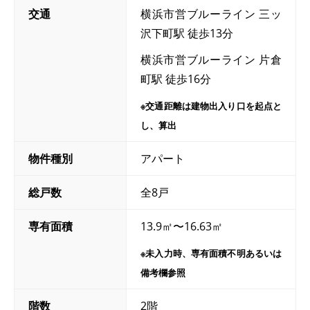
交通
横浜市営ブルーライン 三ッ
沢下町駅 徒歩13分
横浜市営ブルーライン 片倉
町駅 徒歩16分
※交通距離は建物出入り口を起点と
し、算出
物件種別
アパート
総戸数
全8戸
専有面積
13.9㎡〜16.63㎡
※未入力時、専有面積不明あるいは
備考欄参照
階数
2階