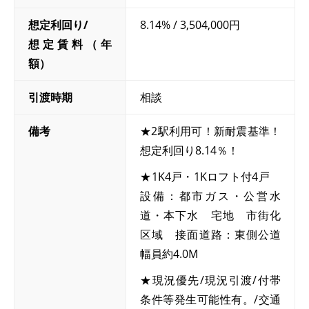
想定利回り/
8.14% / 3,504,000円
想定賃料（年
額）
引渡時期
相談
備考
★2駅利用可！新耐震基準！
想定利回り8.14％！
★1K4戸・1Kロフト付4戸
設備：都市ガス・公営水
道・本下水 宅地 市街化
区域 接面道路：東側公道
幅員約4.0M
★現況優先/現況引渡/付帯
条件等発生可能性有。/交通