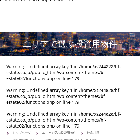
エリアで選ぶ投資用物件
Warning
: Undefined array key 1 in
/home/xs244828/bf-
estate.co.jp/public_html/wp-content/themes/bf-
estate02/functions.php
on line
179
Warning
: Undefined array key 1 in
/home/xs244828/bf-
estate.co.jp/public_html/wp-content/themes/bf-
estate02/functions.php
on line
179
Warning
: Undefined array key 1 in
/home/xs244828/bf-
estate.co.jp/public_html/wp-content/themes/bf-
estate02/functions.php
on line
179
トップページ
エリアで選ぶ投資用物件
神奈川県