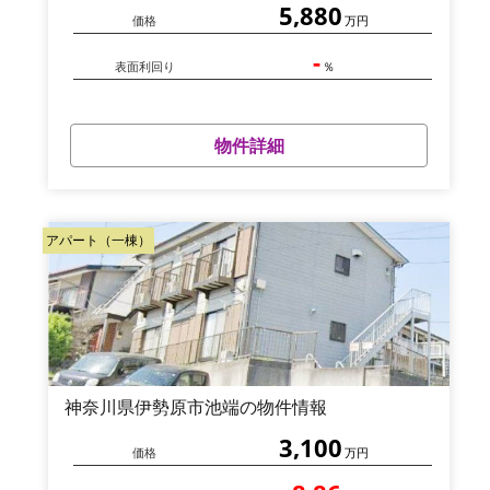
5,880
価格
万円
-
表面利回り
％
物件詳細
アパート（一棟）
神奈川県伊勢原市池端の物件情報
3,100
価格
万円