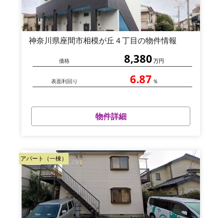
神奈川県座間市相模が丘４丁目の物件情報
8,380
価格
万円
6.87
表面利回り
％
物件詳細
アパート（一棟）