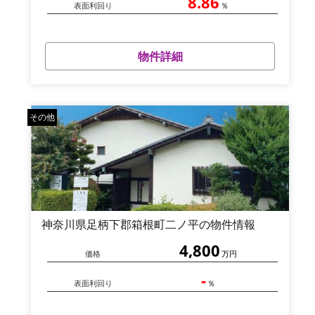
8.86
表面利回り
％
物件詳細
その他
神奈川県足柄下郡箱根町二ノ平の物件情報
4,800
価格
万円
-
表面利回り
％