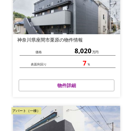
神奈川県座間市栗原の物件情報
8,020
価格
万円
7
表面利回り
％
物件詳細
アパート（一棟）