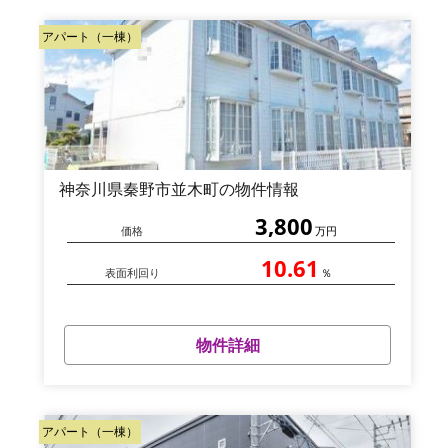
アパート（一棟）
神奈川県秦野市並木町の物件情報
3,800
価格
万円
10.61
表面利回り
％
物件詳細
アパート（一棟）