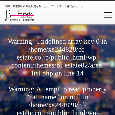
関東・東京都の不動産投資なら「ビーエフエステート株式会社」へ。
toggl
Warning
: Undefined array key 0 in
/home/xs244828/bf-
estate.co.jp/public_html/wp-
content/themes/bf-estate02/area-
list.php
on line
14
Warning
: Attempt to read property
"cat_name" on null in
/home/xs244828/bf-
estate.co.jp/public_html/wp-