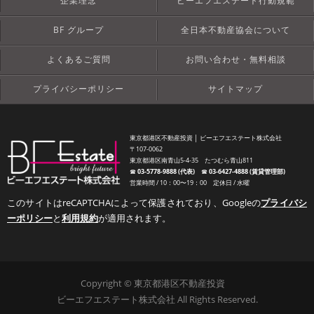
企業理念
ビーエフエステート行動規範
BF グループ
全日本不動産協会について
よくあるご質問
お問い合わせ・無料相談
プライバシーポリシー
サイトマップ
東京都港区不動産投資 │ ビーエフエステート株式会社
〒107-0062
東京都港区南青山5-4-35 たつむら青山811
☎︎
03-5778-9888 (代表)
☎︎
03-6427-4888 (賃貸管理部)
営業時間 / 10：00〜19：00 定休日 / 水曜
このサイトはreCAPTCHAによって保護されており、Googleの
プライバシ
ーポリシー
と
利用規約
が適用されます。
Copyright © 東京都港区不動産投資
ビーエフエステート株式会社 All Rights Reserved.