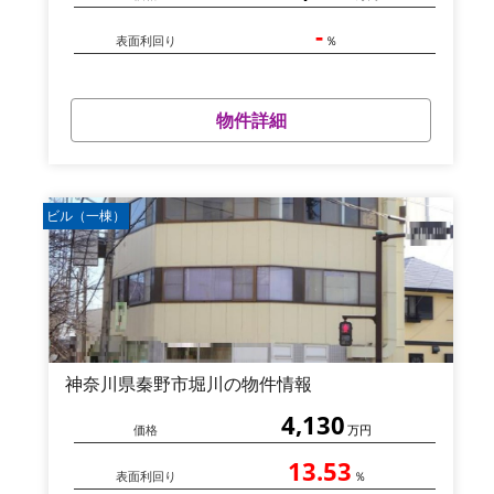
-
表面利回り
％
物件詳細
ビル（一棟）
神奈川県秦野市堀川の物件情報
4,130
価格
万円
13.53
表面利回り
％