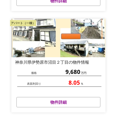
物件詳細
アパート（一棟）
神奈川県伊勢原市沼目２丁目の物件情報
9,680
価格
万円
8.05
表面利回り
％
物件詳細