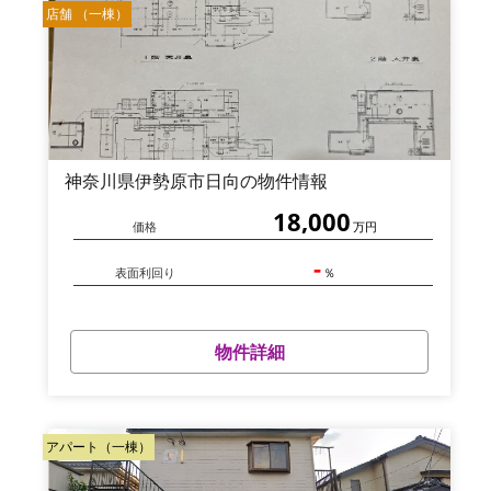
店舗 （一棟）
神奈川県伊勢原市日向の物件情報
18,000
価格
万円
-
表面利回り
％
物件詳細
アパート（一棟）