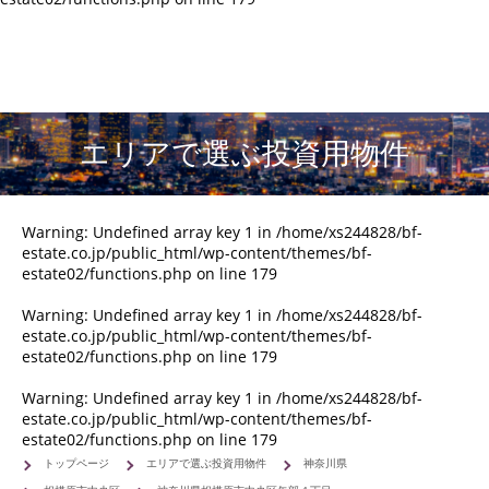
エリアで選ぶ投資用物件
Warning
: Undefined array key 1 in
/home/xs244828/bf-
estate.co.jp/public_html/wp-content/themes/bf-
estate02/functions.php
on line
179
Warning
: Undefined array key 1 in
/home/xs244828/bf-
estate.co.jp/public_html/wp-content/themes/bf-
estate02/functions.php
on line
179
Warning
: Undefined array key 1 in
/home/xs244828/bf-
estate.co.jp/public_html/wp-content/themes/bf-
estate02/functions.php
on line
179
トップページ
エリアで選ぶ投資用物件
神奈川県