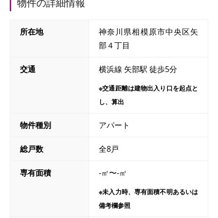
物件の詳細情報
所在地
神奈川県相模原市中央区矢
部４丁目
交通
横浜線 矢部駅 徒歩5分
※交通距離は建物出入り口を起点と
し、算出
物件種別
アパート
総戸数
全8戸
専有面積
-㎡〜-㎡
※未入力時、専有面積不明あるいは
備考欄参照