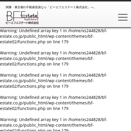
関東・東京都の不動産投資なら「ビーエフエステート株式会社」へ。
Warning
: Undefined array key 1 in
/home/xs244828/bf-
estate.co.jp/public_html/wp-content/themes/bf-
toggl
estate02/functions.php
on line
179
Warning
: Undefined array key 1 in
/home/xs244828/bf-
estate.co.jp/public_html/wp-content/themes/bf-
estate02/functions.php
on line
179
Warning
: Undefined array key 1 in
/home/xs244828/bf-
estate.co.jp/public_html/wp-content/themes/bf-
estate02/functions.php
on line
179
Warning
: Undefined array key 1 in
/home/xs244828/bf-
estate.co.jp/public_html/wp-content/themes/bf-
estate02/functions.php
on line
179
Warning
: Undefined array key 1 in
/home/xs244828/bf-
estate.co.jp/public_html/wp-content/themes/bf-
estate02/functions.php
on line
179
Warning
: Undefined array key 1 in
/home/xs244828/bf-
estate.co.jp/public_html/wp-content/themes/bf-
estate02/functions.php
on line
179