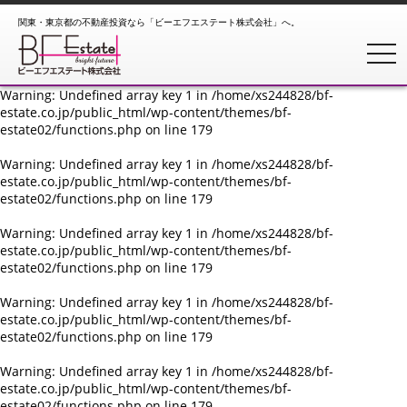
関東・東京都の不動産投資なら「ビーエフエステート株式会社」へ。
Warning
: Undefined array key 1 in
/home/xs244828/bf-
estate.co.jp/public_html/wp-content/themes/bf-
toggl
estate02/functions.php
on line
179
Warning
: Undefined array key 1 in
/home/xs244828/bf-
estate.co.jp/public_html/wp-content/themes/bf-
estate02/functions.php
on line
179
Warning
: Undefined array key 1 in
/home/xs244828/bf-
estate.co.jp/public_html/wp-content/themes/bf-
estate02/functions.php
on line
179
Warning
: Undefined array key 1 in
/home/xs244828/bf-
estate.co.jp/public_html/wp-content/themes/bf-
estate02/functions.php
on line
179
Warning
: Undefined array key 1 in
/home/xs244828/bf-
estate.co.jp/public_html/wp-content/themes/bf-
estate02/functions.php
on line
179
Warning
: Undefined array key 1 in
/home/xs244828/bf-
estate.co.jp/public_html/wp-content/themes/bf-
estate02/functions.php
on line
179