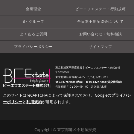
企業理念
ビーエフエステート行動規範
BF グループ
全日本不動産協会について
よくあるご質問
お問い合わせ・無料相談
プライバシーポリシー
サイトマップ
東京都港区不動産投資 │ ビーエフエステート株式会社
〒107-0062
東京都港区南青山5-4-35 たつむら青山811
☎︎
03-5778-9888 (代表)
☎︎
03-6427-4888 (賃貸管理部)
営業時間 / 10：00〜19：00 定休日 / 水曜
このサイトはreCAPTCHAによって保護されており、Googleの
プライバシ
ーポリシー
と
利用規約
が適用されます。
Copyright © 東京都港区不動産投資