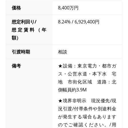
価格
8,400万円
想定利回り/
8.24% / 6,929,400円
想定賃料（年
額）
引渡時期
相談
備考
★設備：東京電力・都市ガ
ス・公営水道・本下水 宅
地 市街化区域 道路：北
側幅員約3.9M
★境界非明示 現況優先/現
況引渡/付帯条件や別途料金
が発生する場合もあります
のでご確認ください。/用