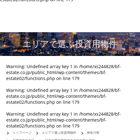
エリアで選ぶ投資用物件
Warning
: Undefined array key 1 in
/home/xs244828/bf-
estate.co.jp/public_html/wp-content/themes/bf-
estate02/functions.php
on line
179
Warning
: Undefined array key 1 in
/home/xs244828/bf-
estate.co.jp/public_html/wp-content/themes/bf-
estate02/functions.php
on line
179
Warning
: Undefined array key 1 in
/home/xs244828/bf-
estate.co.jp/public_html/wp-content/themes/bf-
estate02/functions.php
on line
179
トップページ
エリアで選ぶ投資用物件
神奈川県