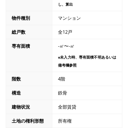
し、算出
物件種別
マンション
総戸数
全12戸
専有面積
-㎡〜-㎡
※未入力時、専有面積不明あるいは
備考欄参照
階数
4階
構造
鉄骨
建物状況
全部賃貸
土地の権利形態
所有権