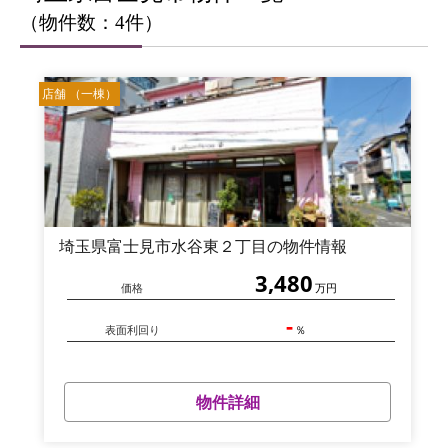
（物件数：4件）
店舗 （一棟）
埼玉県富士見市水谷東２丁目の物件情報
3,480
価格
万円
-
表面利回り
％
物件詳細