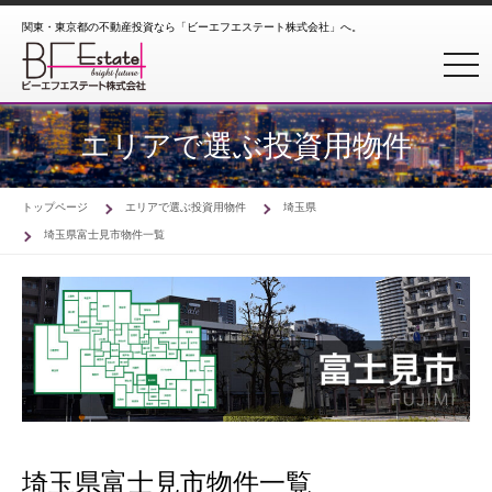
関東・東京都の不動産投資なら「ビーエフエステート株式会社」へ。
toggl
エリアで選ぶ投資用物件
トップページ
エリアで選ぶ投資用物件
埼玉県
埼玉県富士見市物件一覧
埼玉県富士見市物件一覧