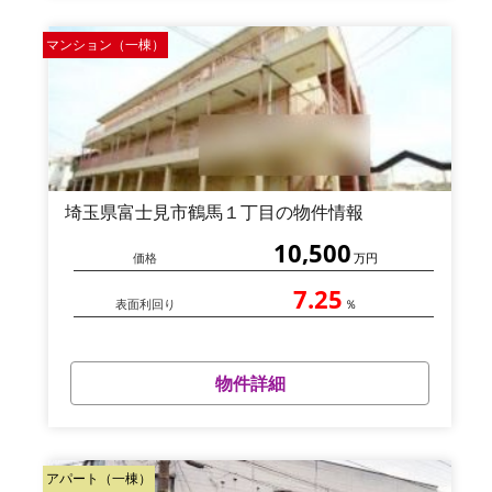
マンション（一棟）
埼玉県富士見市鶴馬１丁目の物件情報
10,500
価格
万円
7.25
表面利回り
％
物件詳細
アパート（一棟）