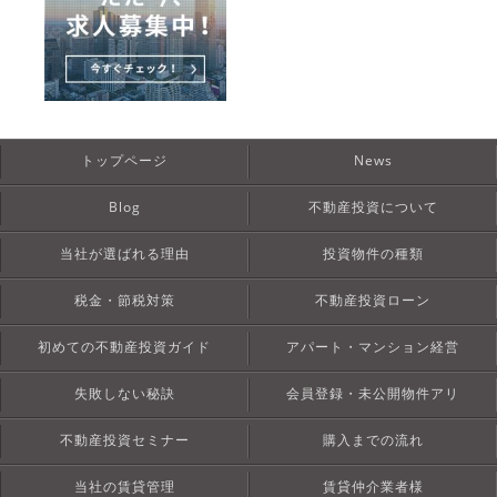
トップページ
News
Blog
不動産投資について
当社が選ばれる理由
投資物件の種類
税金・節税対策
不動産投資ローン
初めての不動産投資ガイド
アパート・マンション経営
失敗しない秘訣
会員登録・未公開物件アリ
不動産投資セミナー
購入までの流れ
当社の賃貸管理
賃貸仲介業者様