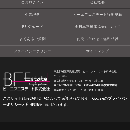
会員ログイン
会社概要
企業理念
ビーエフエステート行動規範
BF グループ
全日本不動産協会について
よくあるご質問
お問い合わせ・無料相談
プライバシーポリシー
サイトマップ
東京都港区不動産投資 │ ビーエフエステート株式会社
〒107-0062
東京都港区南青山5-4-35 たつむら青山811
☎︎
03-5778-9888 (代表)
☎︎
03-6427-4888 (賃貸管理部)
営業時間 / 10：00〜19：00 定休日 / 水曜
このサイトはreCAPTCHAによって保護されており、Googleの
プライバシ
ーポリシー
と
利用規約
が適用されます。