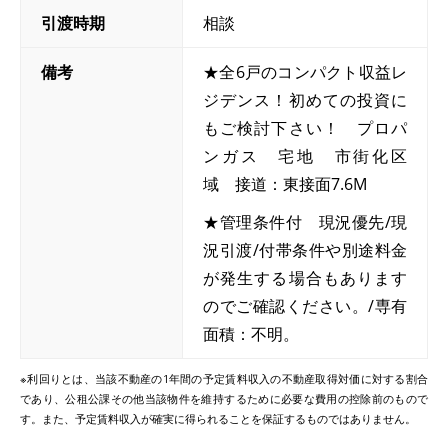
引渡時期
相談
備考
★全6戸のコンパクト収益レ
ジデンス！初めての投資に
もご検討下さい！ プロパ
ンガス 宅地 市街化区
域 接道：東接面7.6M
★管理条件付 現況優先/現
況引渡/付帯条件や別途料金
が発生する場合もあります
のでご確認ください。/専有
面積：不明。
※利回りとは、当該不動産の1年間の予定賃料収入の不動産取得対価に対する割合
であり、公租公課その他当該物件を維持するために必要な費用の控除前のもので
す。また、予定賃料収入が確実に得られることを保証するものではありません。