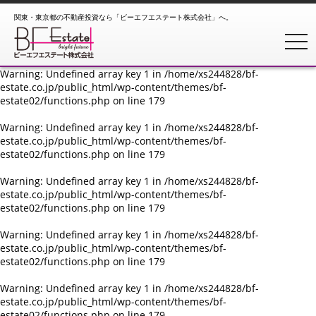
関東・東京都の不動産投資なら「ビーエフエステート株式会社」へ。
Warning
: Undefined array key 1 in
/home/xs244828/bf-
estate.co.jp/public_html/wp-content/themes/bf-
toggl
estate02/functions.php
on line
179
Warning
: Undefined array key 1 in
/home/xs244828/bf-
estate.co.jp/public_html/wp-content/themes/bf-
estate02/functions.php
on line
179
Warning
: Undefined array key 1 in
/home/xs244828/bf-
estate.co.jp/public_html/wp-content/themes/bf-
estate02/functions.php
on line
179
Warning
: Undefined array key 1 in
/home/xs244828/bf-
estate.co.jp/public_html/wp-content/themes/bf-
estate02/functions.php
on line
179
Warning
: Undefined array key 1 in
/home/xs244828/bf-
estate.co.jp/public_html/wp-content/themes/bf-
estate02/functions.php
on line
179
Warning
: Undefined array key 1 in
/home/xs244828/bf-
estate.co.jp/public_html/wp-content/themes/bf-
estate02/functions.php
on line
179