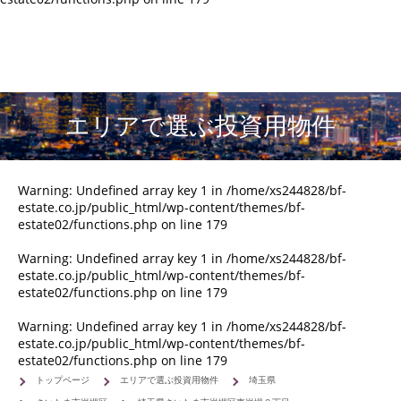
エリアで選ぶ投資用物件
Warning
: Undefined array key 1 in
/home/xs244828/bf-
estate.co.jp/public_html/wp-content/themes/bf-
estate02/functions.php
on line
179
Warning
: Undefined array key 1 in
/home/xs244828/bf-
estate.co.jp/public_html/wp-content/themes/bf-
estate02/functions.php
on line
179
Warning
: Undefined array key 1 in
/home/xs244828/bf-
estate.co.jp/public_html/wp-content/themes/bf-
estate02/functions.php
on line
179
トップページ
エリアで選ぶ投資用物件
埼玉県