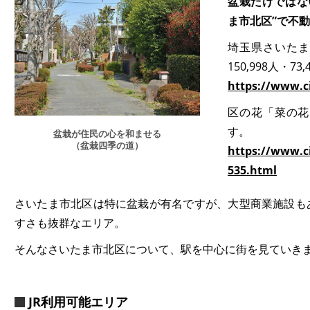
盆栽だけではな
ま市北区”で不
埼玉県さいたま
150,998人・7
https://www.ci
区の花「菜の花
す。
盆栽が住民の心を和ませる
（盆栽四季の道）
https://www.ci
535.html
さいたま市北区は特に盆栽が有名ですが、大型商業施設も
すさも抜群なエリア。
そんなさいたま市北区について、駅を中心に街を見ていき
JR利用可能エリア