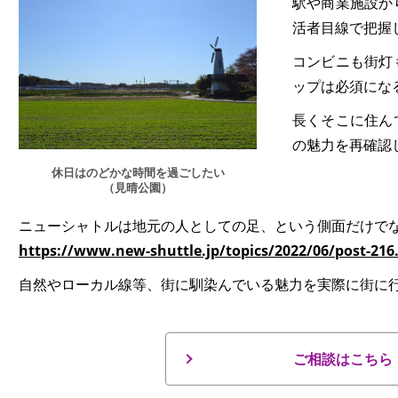
駅や商業施設か
活者目線で把握
コンビニも街灯
ップは必須にな
長くそこに住ん
の魅力を再確認
休日はのどかな時間を過ごしたい
（見晴公園）
ニューシャトルは地元の人としての足、という側面だけで
https://www.new-shuttle.jp/topics/2022/06/post-216
自然やローカル線等、街に馴染んでいる魅力を実際に街に
ご相談はこちら