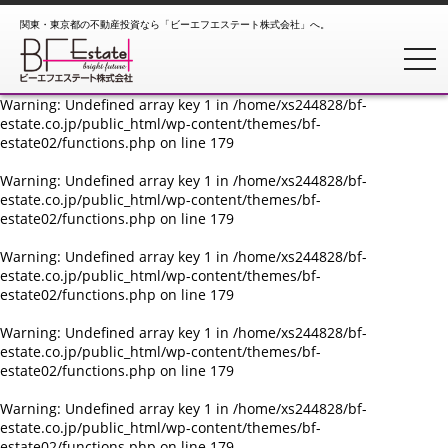
関東・東京都の不動産投資なら「ビーエフエステート株式会社」へ。
Warning
: Undefined array key 1 in
/home/xs244828/bf-
estate.co.jp/public_html/wp-content/themes/bf-
toggl
estate02/functions.php
on line
179
Warning
: Undefined array key 1 in
/home/xs244828/bf-
estate.co.jp/public_html/wp-content/themes/bf-
estate02/functions.php
on line
179
Warning
: Undefined array key 1 in
/home/xs244828/bf-
estate.co.jp/public_html/wp-content/themes/bf-
estate02/functions.php
on line
179
Warning
: Undefined array key 1 in
/home/xs244828/bf-
estate.co.jp/public_html/wp-content/themes/bf-
estate02/functions.php
on line
179
Warning
: Undefined array key 1 in
/home/xs244828/bf-
estate.co.jp/public_html/wp-content/themes/bf-
estate02/functions.php
on line
179
Warning
: Undefined array key 1 in
/home/xs244828/bf-
estate.co.jp/public_html/wp-content/themes/bf-
estate02/functions.php
on line
179