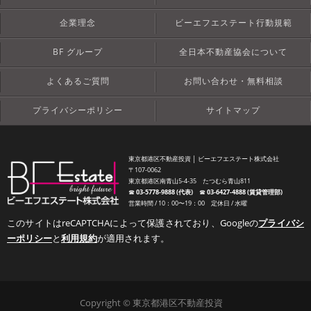
企業理念
ビーエフエステート行動規範
BF グループ
全日本不動産協会について
よくあるご質問
お問い合わせ・無料相談
プライバシーポリシー
サイトマップ
東京都港区不動産投資 │ ビーエフエステート株式会社
〒107-0062
東京都港区南青山5-4-35 たつむら青山811
☎︎
03-5778-9888 (代表)
☎︎
03-6427-4888 (賃貸管理部)
営業時間 / 10：00〜19：00 定休日 / 水曜
このサイトはreCAPTCHAによって保護されており、Googleの
プライバシ
ーポリシー
と
利用規約
が適用されます。
Copyright © 東京都港区不動産投資