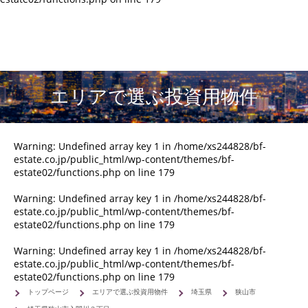
エリアで選ぶ投資用物件
Warning
: Undefined array key 1 in
/home/xs244828/bf-
estate.co.jp/public_html/wp-content/themes/bf-
estate02/functions.php
on line
179
Warning
: Undefined array key 1 in
/home/xs244828/bf-
estate.co.jp/public_html/wp-content/themes/bf-
estate02/functions.php
on line
179
Warning
: Undefined array key 1 in
/home/xs244828/bf-
estate.co.jp/public_html/wp-content/themes/bf-
estate02/functions.php
on line
179
トップページ
エリアで選ぶ投資用物件
埼玉県
狭山市