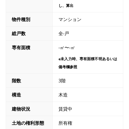
し、算出
物件種別
マンション
総戸数
全-戸
専有面積
-㎡〜-㎡
※未入力時、専有面積不明あるいは
備考欄参照
階数
3階
構造
木造
建物状況
賃貸中
土地の権利形態
所有権