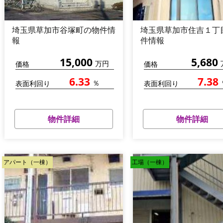
埼玉県草加市谷塚町の物件情
埼玉県草加市住吉１丁
報
件情報
15,000
5,680
万円
価格
価格
6.33
7.38
％
表面利回り
表面利回り
物件詳細
物件詳細
アパート（一棟）
工場（一棟）