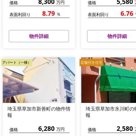
8,300
5,580
万円
価格
価格
8.79
6.76
％
表面利回り
表面利回り
物件詳細
物件詳細
アパート（一棟）
店舗付き住宅
埼玉県草加市新善町の物件情
埼玉県草加市氷川町の
報
報
6,280
2,580
万円
価格
価格