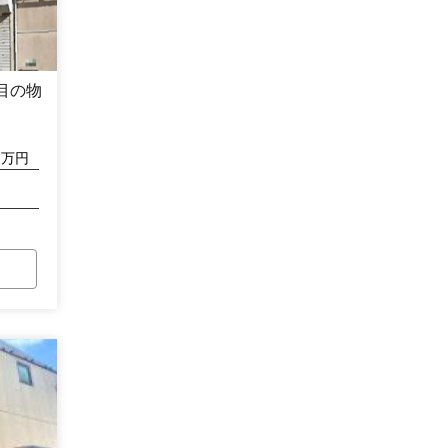
目の物
万円