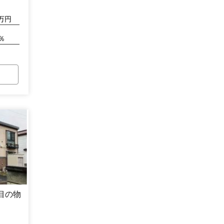
万円
％
目の物