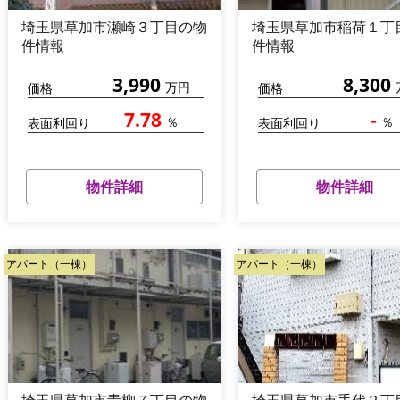
埼玉県草加市瀬崎３丁目の物
埼玉県草加市稲荷１丁
件情報
件情報
3,990
8,300
万円
価格
価格
7.78
-
％
％
表面利回り
表面利回り
物件詳細
物件詳細
アパート（一棟）
アパート（一棟）