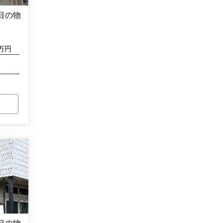
目の物
万円