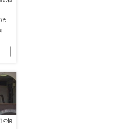
目の物
万円
％
目の物