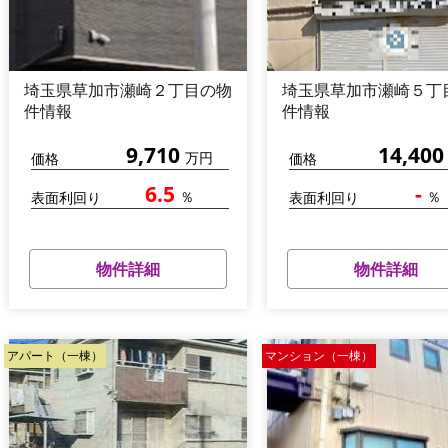
埼玉県草加市瀬崎２丁目の物
埼玉県草加市瀬崎５丁
件情報
件情報
9,710
14,400
万円
価格
価格
6.5
-
％
％
表面利回り
表面利回り
物件詳細
物件詳細
アパート（一棟）
マンション（一棟）