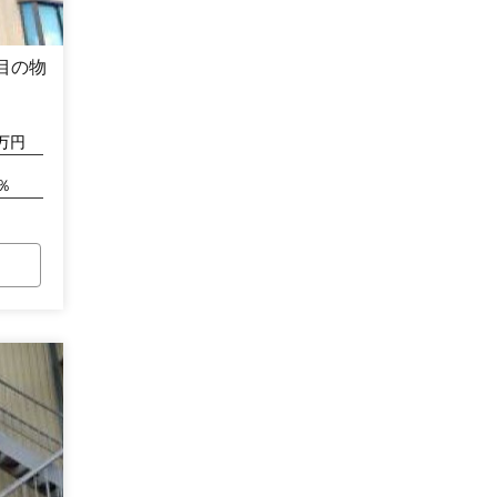
目の物
万円
％