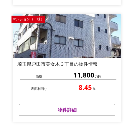
マンション（一棟）
埼玉県戸田市美女木３丁目の物件情報
11,800
価格
万円
8.45
表面利回り
％
物件詳細