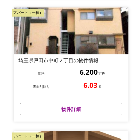
アパート（一棟）
埼玉県戸田市中町２丁目の物件情報
6,200
価格
万円
6.03
表面利回り
％
物件詳細
アパート（一棟）