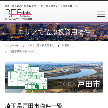
関東・東京都の不動産投資なら「ビーエフエステート株式会社」へ。
toggl
エリアで選ぶ投資用物件
トップページ
エリアで選ぶ投資用物件
埼玉県
埼玉県戸田市物件一覧
埼玉県戸田市物件一覧