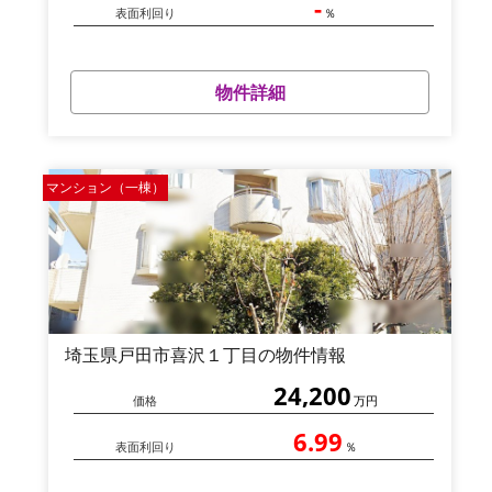
-
表面利回り
％
物件詳細
マンション（一棟）
埼玉県戸田市喜沢１丁目の物件情報
24,200
価格
万円
6.99
表面利回り
％