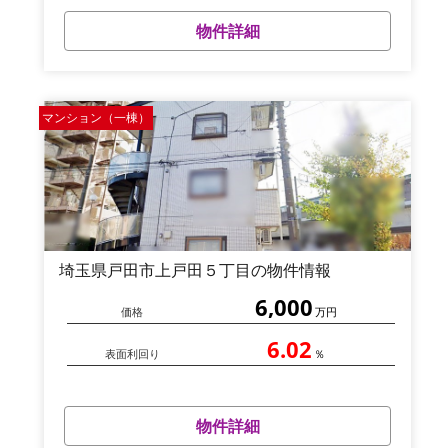
物件詳細
マンション（一棟）
埼玉県戸田市上戸田５丁目の物件情報
6,000
価格
万円
6.02
表面利回り
％
物件詳細