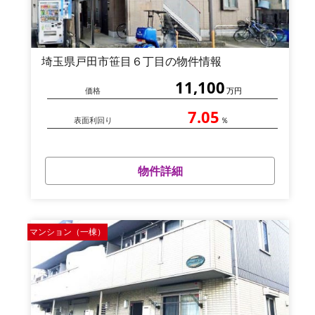
埼玉県戸田市笹目６丁目の物件情報
11,100
価格
万円
7.05
表面利回り
％
物件詳細
マンション（一棟）