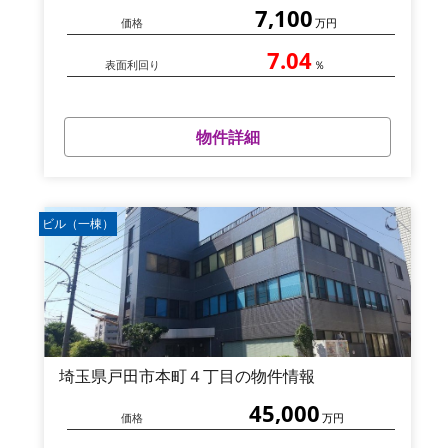
7,100
価格
万円
7.04
表面利回り
％
物件詳細
ビル（一棟）
埼玉県戸田市本町４丁目の物件情報
45,000
価格
万円