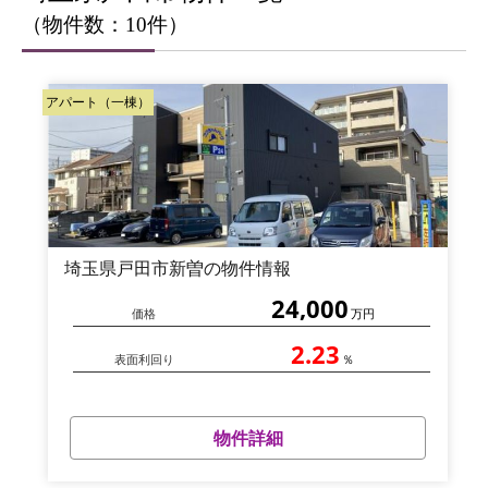
（物件数：10件）
アパート（一棟）
埼玉県戸田市新曽の物件情報
24,000
価格
万円
2.23
表面利回り
％
物件詳細