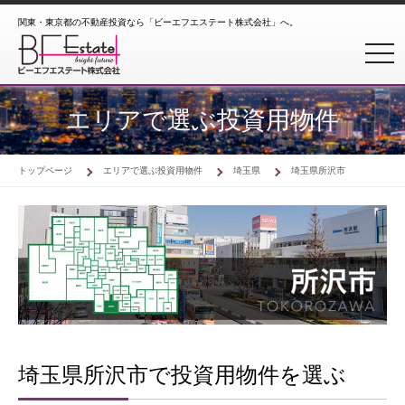
関東・東京都の不動産投資なら「ビーエフエステート株式会社」へ。
toggl
エリアで選ぶ投資用物件
トップページ
エリアで選ぶ投資用物件
埼玉県
埼玉県所沢市
埼玉県所沢市で投資用物件を選ぶ