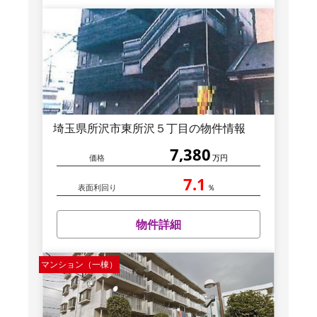
埼玉県所沢市東所沢５丁目の物件情報
7,380
価格
万円
7.1
表面利回り
％
物件詳細
マンション（一棟）