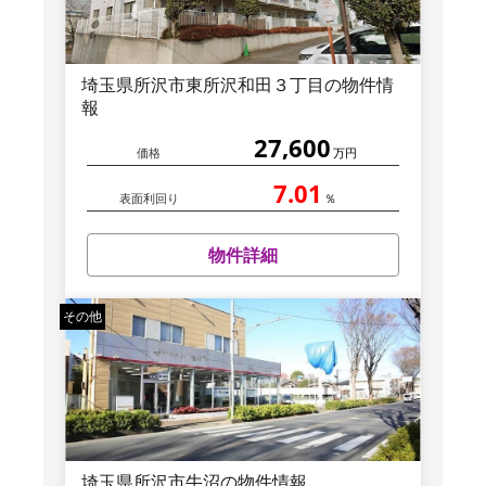
埼玉県所沢市東所沢和田３丁目の物件情
報
27,600
価格
万円
7.01
表面利回り
％
物件詳細
その他
埼玉県所沢市牛沼の物件情報