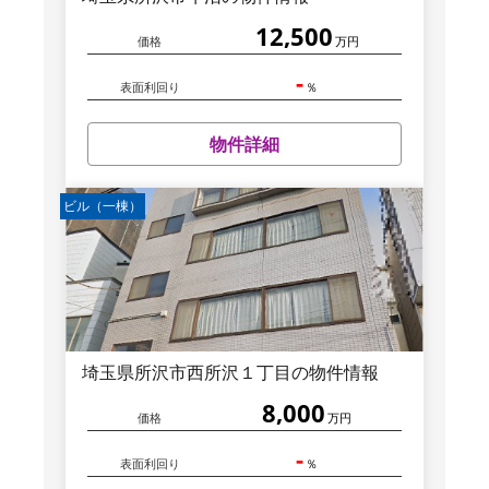
12,500
価格
万円
-
表面利回り
％
物件詳細
ビル（一棟）
埼玉県所沢市西所沢１丁目の物件情報
8,000
価格
万円
-
表面利回り
％