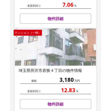
7.06
表面利回り
％
物件詳細
マンション（一棟）
埼玉県所沢市若狭４丁目の物件情報
3,180
価格
万円
12.83
表面利回り
％
物件詳細