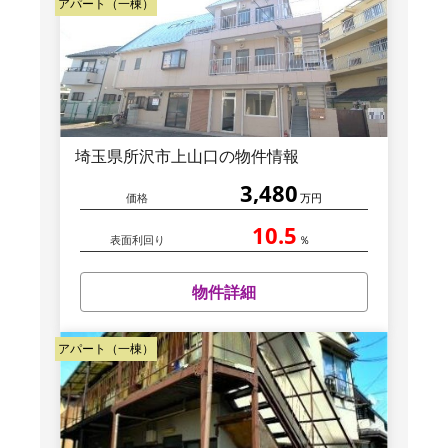
アパート（一棟）
埼玉県所沢市上山口の物件情報
3,480
価格
万円
10.5
表面利回り
％
物件詳細
アパート（一棟）