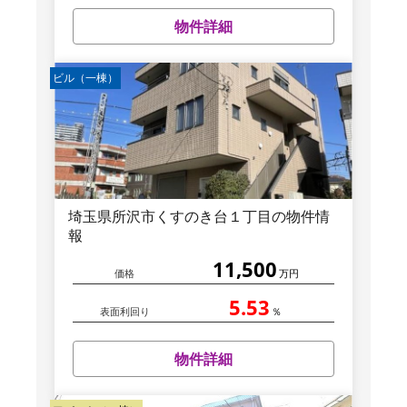
物件詳細
ビル（一棟）
埼玉県所沢市くすのき台１丁目の物件情
報
11,500
価格
万円
5.53
表面利回り
％
物件詳細