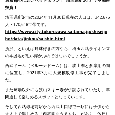
東京都心に近いベッドタウン！”埼玉県所沢市”で不動産
投資！
埼玉県所沢市の2024年11月30日現在の人口は、342,675
人・170,618世帯です。
https://www.city.tokorozawa.saitama.jp/shiseijo
ho/data/jinkou/saishin.html
所沢、といえば野球好きの方なら、埼玉西武ライオンズ
の本拠地が思い浮かぶのではないでしょうか。
西武ドーム（ベルーナドーム）は、狭山湖と多摩湖の間
に位置し、2021年3月に大規模改修工事が完了しまし
た。
また球場以外にも狭山スキー場が併設されていたり、年
間通して楽しめるスポットとなっています。
そして西武球場前駅から西武山口線で一駅には子供から
大人まで楽しめる「西武園ゆうえんち」があり、休日に