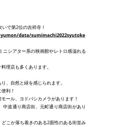
に次いで第2位の吉祥寺！
i_nyumon/data/sumimachi2022syutoke
ミニシアター系の映画館やレトロ感溢れる
ク料理店も多くあります。
あり、自然と緑を感じられます。
に便利！
館モール、ヨドバシカメラがあります！
、中道通り商店街、元町通り商店街があり
、どこか落ち着きのある2面性のある街並み