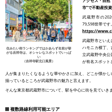
アクセス・自然
市”で不動産投
武蔵野市の202
79,598世帯です
https://www.ci
武蔵野市といえ
ハモニカ横丁、
住みたい街ランキングではかあらず名前が挙
がる吉祥寺は、オシャレなスポットでいっぱ
立武蔵野中央公
い
（吉祥寺駅北口風景）
が有名スポット
人が集まりたくなるような華やかさに加え、どこか懐かし
揃っているところが武蔵野市の魅力と言えます。
そんな東京都武蔵野市について、駅を中心に街を見ていき
複数路線利用可能エリア