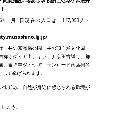
・商業施設…等あらゆる層に人気の”武蔵野
資！
6年1月1日現在の人口は、147,958人・
。
ty.musashino.lg.jp/
ば、井の頭恩賜公園、井の頭自然文化園、
吉祥寺ダイヤ街、キラリナ京王吉祥寺、都
園、吉祥寺ダイヤ街、サンロード商店街等
として挙げられます。
い街並み、自然が身近に感じられる環境が
ましょう。