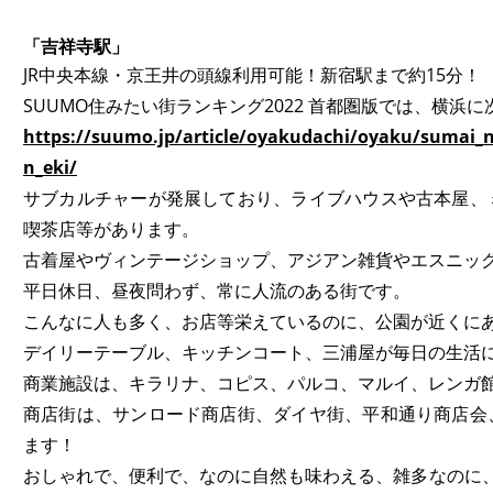
「吉祥寺駅」
JR中央本線・京王井の頭線利用可能！新宿駅まで約15分！
SUUMO住みたい街ランキング2022 首都圏版では、横浜
https://suumo.jp/article/oyakudachi/oyaku/suma
n_eki/
サブカルチャーが発展しており、ライブハウスや古本屋、
喫茶店等があります。
古着屋やヴィンテージショップ、アジアン雑貨やエスニッ
平日休日、昼夜問わず、常に人流のある街です。
こんなに人も多く、お店等栄えているのに、公園が近くに
デイリーテーブル、キッチンコート、三浦屋が毎日の生活
商業施設は、キラリナ、コピス、パルコ、マルイ、レンガ
商店街は、サンロード商店街、ダイヤ街、平和通り商店会
ます！
おしゃれで、便利で、なのに自然も味わえる、雑多なのに