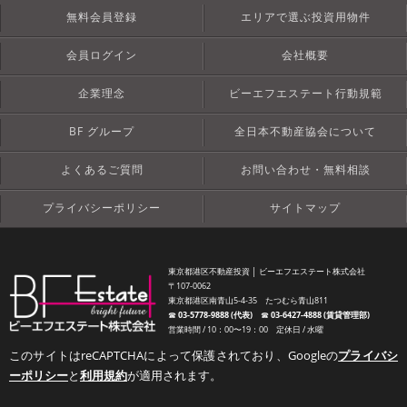
無料会員登録
エリアで選ぶ投資用物件
会員ログイン
会社概要
企業理念
ビーエフエステート行動規範
BF グループ
全日本不動産協会について
よくあるご質問
お問い合わせ・無料相談
プライバシーポリシー
サイトマップ
東京都港区不動産投資 │ ビーエフエステート株式会社
〒107-0062
東京都港区南青山5-4-35 たつむら青山811
☎︎
03-5778-9888 (代表)
☎︎
03-6427-4888 (賃貸管理部)
営業時間 / 10：00〜19：00 定休日 / 水曜
このサイトはreCAPTCHAによって保護されており、Googleの
プライバシ
ーポリシー
と
利用規約
が適用されます。