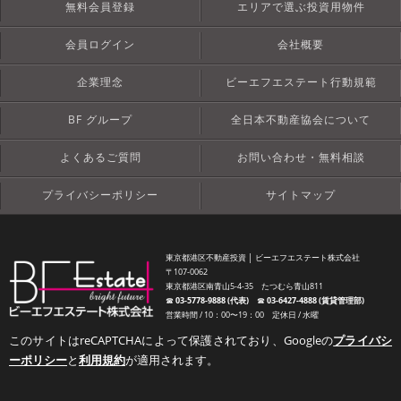
無料会員登録
エリアで選ぶ投資用物件
会員ログイン
会社概要
企業理念
ビーエフエステート行動規範
BF グループ
全日本不動産協会について
よくあるご質問
お問い合わせ・無料相談
プライバシーポリシー
サイトマップ
東京都港区不動産投資 │ ビーエフエステート株式会社
〒107-0062
東京都港区南青山5-4-35 たつむら青山811
☎︎
03-5778-9888 (代表)
☎︎
03-6427-4888 (賃貸管理部)
営業時間 / 10：00〜19：00 定休日 / 水曜
このサイトはreCAPTCHAによって保護されており、Googleの
プライバシ
ーポリシー
と
利用規約
が適用されます。