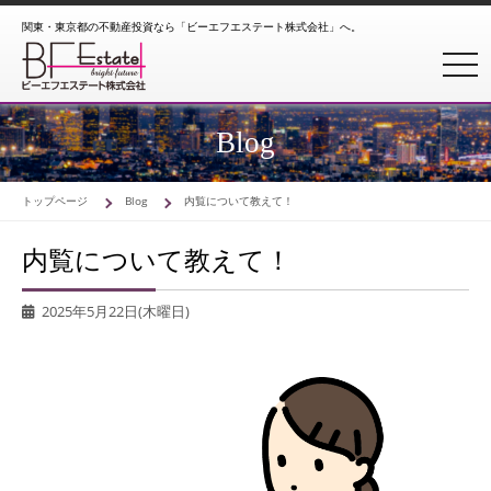
関東・東京都の不動産投資なら「ビーエフエステート株式会社」へ。
toggl
Blog
トップページ
Blog
内覧について教えて！
内覧について教えて！
2025年5月22日(木曜日)