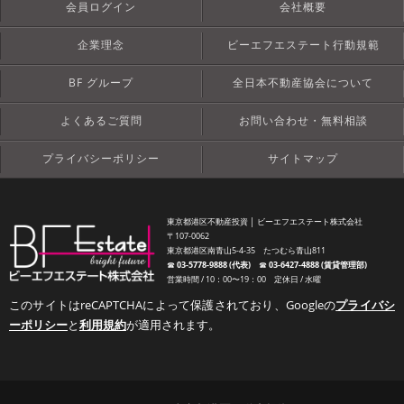
会員ログイン
会社概要
企業理念
ビーエフエステート行動規範
BF グループ
全日本不動産協会について
よくあるご質問
お問い合わせ・無料相談
プライバシーポリシー
サイトマップ
東京都港区不動産投資 │ ビーエフエステート株式会社
〒107-0062
東京都港区南青山5-4-35 たつむら青山811
☎︎
03-5778-9888 (代表)
☎︎
03-6427-4888 (賃貸管理部)
営業時間 / 10：00〜19：00 定休日 / 水曜
このサイトはreCAPTCHAによって保護されており、Googleの
プライバシ
ーポリシー
と
利用規約
が適用されます。