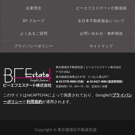
企業理念
ビーエフエステート行動規範
BF グループ
全日本不動産協会について
よくあるご質問
お問い合わせ・無料相談
プライバシーポリシー
サイトマップ
東京都港区不動産投資 │ ビーエフエステート株式会社
〒107-0062
東京都港区南青山5-4-35 たつむら青山811
☎︎
03-5778-9888 (代表)
☎︎
03-6427-4888 (賃貸管理部)
営業時間 / 10：00〜19：00 定休日 / 水曜
このサイトはreCAPTCHAによって保護されており、Googleの
プライバシ
ーポリシー
と
利用規約
が適用されます。
Copyright © 東京都港区不動産投資