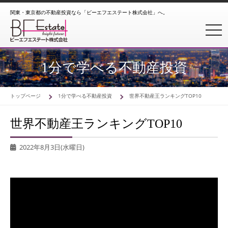
関東・東京都の不動産投資なら「ビーエフエステート株式会社」へ。
toggl
1分で学べる不動産投資
トップページ
1分で学べる不動産投資
世界不動産王ランキングTOP10
世界不動産王ランキングTOP10
2022年8月3日(水曜日)