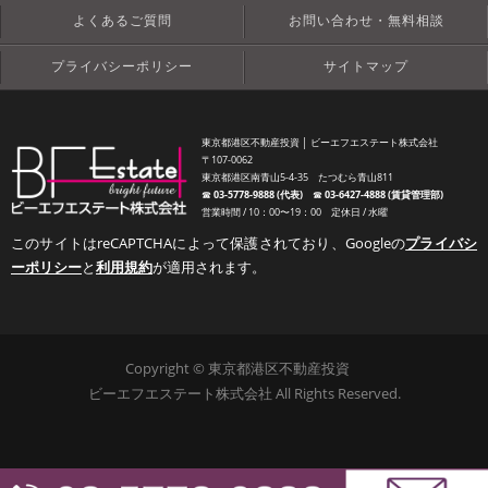
よくあるご質問
お問い合わせ・無料相談
プライバシーポリシー
サイトマップ
東京都港区不動産投資 │ ビーエフエステート株式会社
〒107-0062
東京都港区南青山5-4-35 たつむら青山811
☎︎
03-5778-9888 (代表)
☎︎
03-6427-4888 (賃貸管理部)
営業時間 / 10：00〜19：00 定休日 / 水曜
このサイトはreCAPTCHAによって保護されており、Googleの
プライバシ
ーポリシー
と
利用規約
が適用されます。
Copyright © 東京都港区不動産投資
ビーエフエステート株式会社 All Rights Reserved.