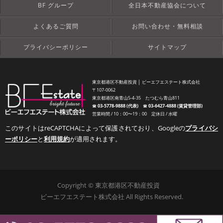
BF グループ
全日本不動産協会について
よくあるご質問
お問い合わせ・無料相談
プライバシーポリシー
サイトマップ
東京都港区不動産投資 │ ビーエフエステート株式会社
〒107-0062
東京都港区南青山5-4-35 たつむら青山811
☎︎
03-5778-9888 (代表)
☎︎
03-6427-4888 (賃貸管理部)
営業時間 / 10：00〜19：00 定休日 / 水曜
このサイトはreCAPTCHAによって保護されており、Googleの
プライバシ
ーポリシー
と
利用規約
が適用されます。
Copyright © 東京都港区不動産投資
ビーエフエステート株式会社 All Rights Reserved.