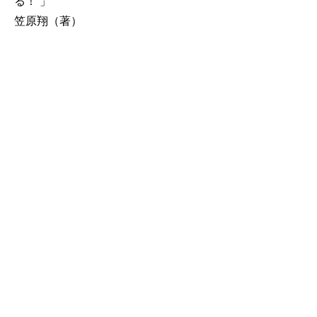
る！ 」
笠原翔（著）