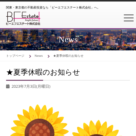
関東・東京都の不動産投資なら「ビーエフエステート株式会社」へ。
togg
News
トップページ
News
★夏季休暇のお知らせ
★夏季休暇のお知らせ
2023年7月3日(月曜日)