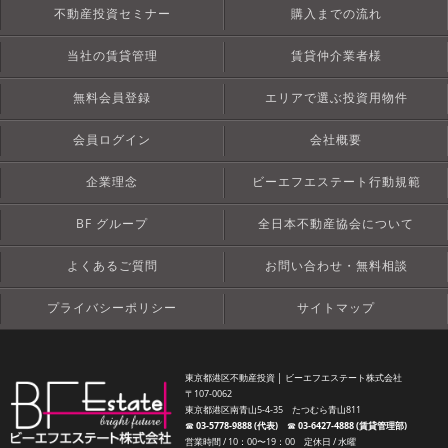
不動産投資セミナー
購入までの流れ
当社の賃貸管理
賃貸仲介業者様
無料会員登録
エリアで選ぶ投資用物件
会員ログイン
会社概要
企業理念
ビーエフエステート行動規範
BF グループ
全日本不動産協会について
よくあるご質問
お問い合わせ・無料相談
プライバシーポリシー
サイトマップ
東京都港区不動産投資 │ ビーエフエステート株式会社
〒107-0062
東京都港区南青山5-4-35 たつむら青山811
☎︎
03-5778-9888 (代表)
☎︎
03-6427-4888 (賃貸管理部)
営業時間 / 10：00〜19：00 定休日 / 水曜