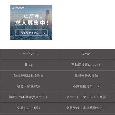
トップページ
News
Blog
不動産投資について
当社が選ばれる理由
投資物件の種類
税金・節税対策
不動産投資ローン
初めての不動産投資ガイド
アパート・マンション経営
失敗しない秘訣
会員登録・未公開物件アリ