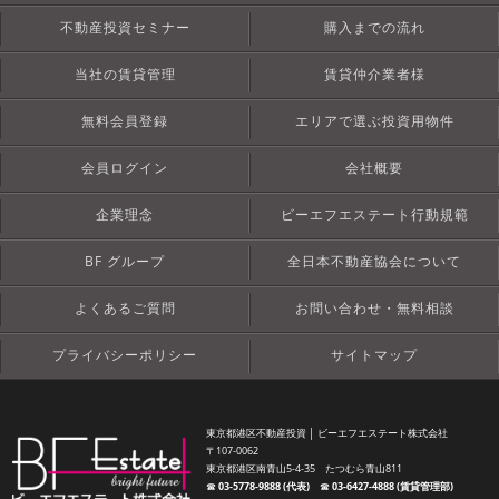
不動産投資セミナー
購入までの流れ
当社の賃貸管理
賃貸仲介業者様
無料会員登録
エリアで選ぶ投資用物件
会員ログイン
会社概要
企業理念
ビーエフエステート行動規範
BF グループ
全日本不動産協会について
よくあるご質問
お問い合わせ・無料相談
プライバシーポリシー
サイトマップ
東京都港区不動産投資 │ ビーエフエステート株式会社
〒107-0062
東京都港区南青山5-4-35 たつむら青山811
☎︎
03-5778-9888 (代表)
☎︎
03-6427-4888 (賃貸管理部)