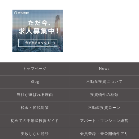
トップページ
News
Blog
不動産投資について
当社が選ばれる理由
投資物件の種類
税金・節税対策
不動産投資ローン
初めての不動産投資ガイド
アパート・マンション経営
失敗しない秘訣
会員登録・未公開物件アリ