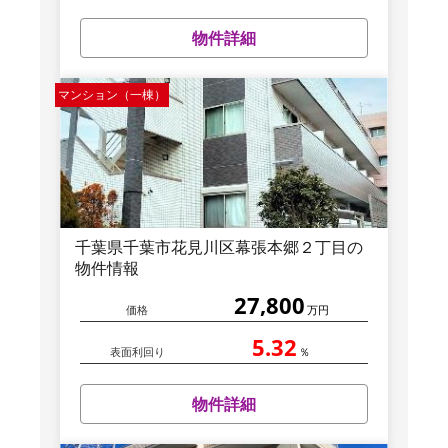
物件詳細
マンション（一棟）
千葉県千葉市花見川区幕張本郷２丁目の
物件情報
27,800
価格
万円
5.32
表面利回り
％
物件詳細