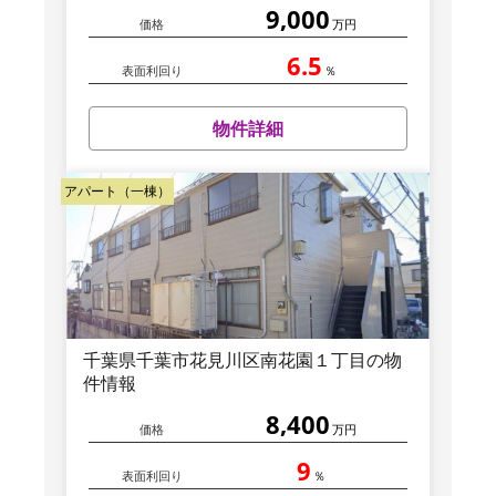
9,000
価格
万円
6.5
表面利回り
％
物件詳細
アパート（一棟）
千葉県千葉市花見川区南花園１丁目の物
件情報
8,400
価格
万円
9
表面利回り
％