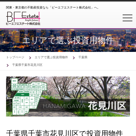
関東・東京都の不動産投資なら「ビーエフエステート株式会社」へ。
toggl
エリアで選ぶ投資用物件
トップページ
エリアで選ぶ投資用物件
千葉県
千葉県千葉市花見川区
千葉県千葉市花見川区で投資用物件