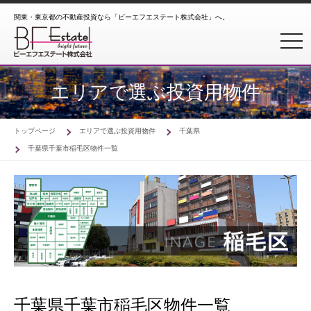
関東・東京都の不動産投資なら「ビーエフエステート株式会社」へ。
toggl
エリアで選ぶ投資用物件
トップページ
エリアで選ぶ投資用物件
千葉県
千葉県千葉市稲毛区物件一覧
千葉県千葉市稲毛区物件一覧