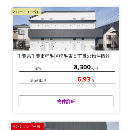
アパート（一棟）
千葉県千葉市稲毛区稲毛東５丁目の物件情報
8,300
価格
万円
6.93
表面利回り
％
物件詳細
マンション（一棟）