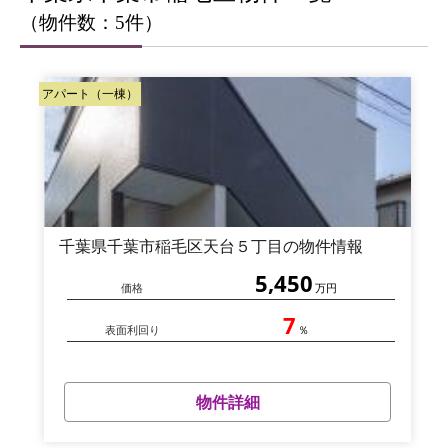
（物件数：5件）
アパート（一棟）
千葉県千葉市稲毛区天台５丁目の物件情報
5,450
価格
万円
7
表面利回り
％
物件詳細