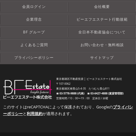
会員ログイン
会社概要
企業理念
ビーエフエステート行動規範
BF グループ
全日本不動産協会について
よくあるご質問
お問い合わせ・無料相談
プライバシーポリシー
サイトマップ
東京都港区不動産投資 │ ビーエフエステート株式会社
〒107-0062
東京都港区南青山5-4-35 たつむら青山811
☎︎
03-5778-9888 (代表)
☎︎
03-6427-4888 (賃貸管理部)
営業時間 / 10：00〜19：00 定休日 / 水曜
このサイトはreCAPTCHAによって保護されており、Googleの
プライバシ
ーポリシー
と
利用規約
が適用されます。