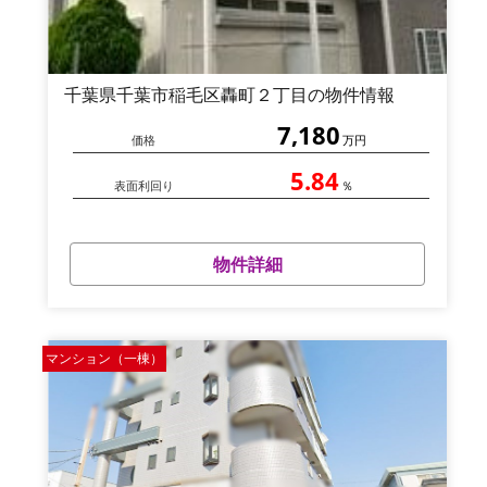
千葉県千葉市稲毛区轟町２丁目の物件情報
7,180
価格
万円
5.84
表面利回り
％
物件詳細
マンション（一棟）