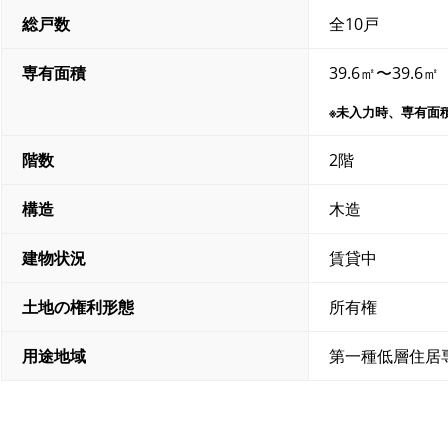
総戸数
全10戸
専有面積
39.6㎡〜39.6㎡
※未入力時、専有面
階数
2階
構造
木造
建物状況
賃貸中
土地の権利形態
所有権
用途地域
第一種低層住居