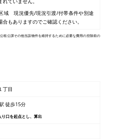
まれていません。
区域 現況優先/現況引渡/付帯条件や別途
場合もありますのでご確認ください。
、公租公課その他当該物件を維持するために必要な費用の控除前の
１丁目
駅 徒歩15分
入り口を起点とし、算出