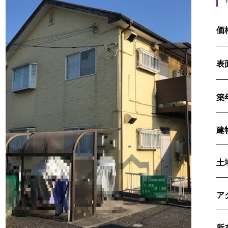
価
表
築
建
土
ア
所