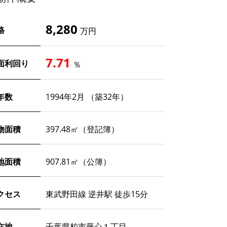
Warning
: Undefi
/home/xs244828/b
content/themes/b
8,280
格
153
万円
Warning
: Attemp
/home/xs244828/b
7.71
面利回り
％
content/themes/b
153
年数
1994年2月 （築32年）
物面積
397.48㎡（登記簿）
地面積
907.81㎡（公簿）
クセス
東武野田線 逆井駅 徒歩15分
在地
千葉県柏市藤心１丁目