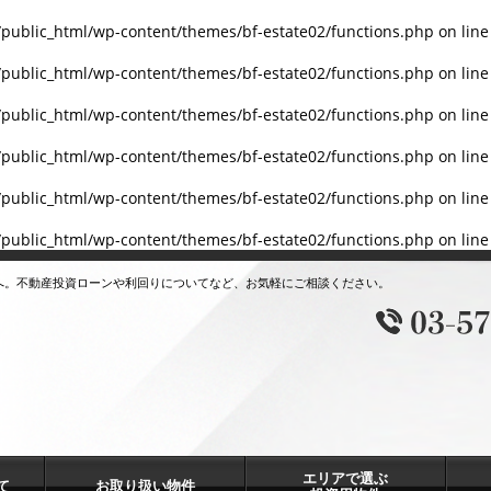
/public_html/wp-content/themes/bf-estate02/functions.php
on lin
/public_html/wp-content/themes/bf-estate02/functions.php
on lin
/public_html/wp-content/themes/bf-estate02/functions.php
on lin
/public_html/wp-content/themes/bf-estate02/functions.php
on lin
/public_html/wp-content/themes/bf-estate02/functions.php
on lin
/public_html/wp-content/themes/bf-estate02/functions.php
on lin
へ。不動産投資ローンや利回りについてなど、お気軽にご相談ください。
エリアで選ぶ
て
お取り扱い物件