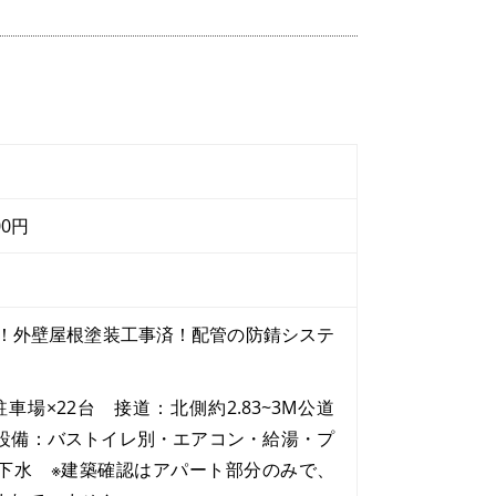
000円
分！外壁屋根塗装工事済！配管の防錆システ
駐車場×22台 接道：北側約2.83~3M公道
M) 設備：バストイレ別・エアコン・給湯・プ
下水 ※建築確認はアパート部分のみで、