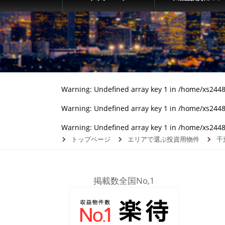
Warning
: Undefined array key 1 in
/home/xs24482
Warning
: Undefined array key 1 in
/home/xs24482
Warning
: Undefined array key 1 in
/home/xs24482
トップページ
エリアで選ぶ投資用物件
千
掲載数全国No,1