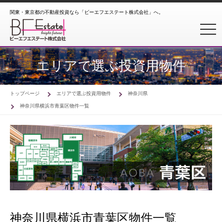
関東・東京都の不動産投資なら「ビーエフエステート株式会社」へ。
toggl
エリアで選ぶ投資用物件
トップページ
エリアで選ぶ投資用物件
神奈川県
神奈川県横浜市青葉区物件一覧
神奈川県横浜市青葉区物件一覧