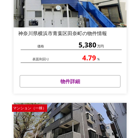
神奈川県横浜市青葉区田奈町の物件情報
5,380
価格
万円
4.79
表面利回り
％
物件詳細
マンション（一棟）