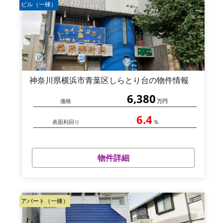
ビル（一棟）
神奈川県横浜市青葉区しらとり台の物件情報
6,380
価格
万円
6.4
表面利回り
％
物件詳細
アパート（一棟）