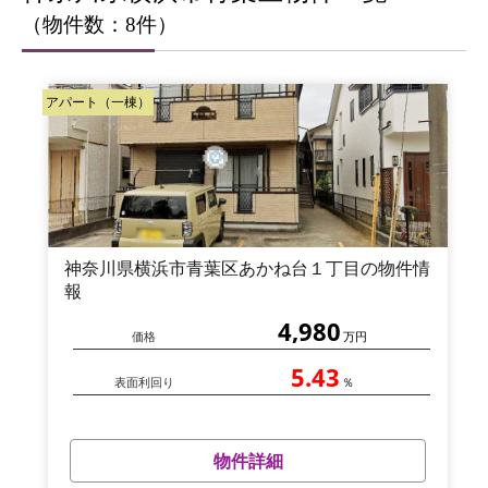
（物件数：8件）
アパート（一棟）
神奈川県横浜市青葉区あかね台１丁目の物件情
報
4,980
価格
万円
5.43
表面利回り
％
物件詳細