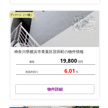
アパート（一棟）
神奈川県横浜市青葉区荏田町の物件情報
19,800
価格
万円
6.01
表面利回り
％
物件詳細