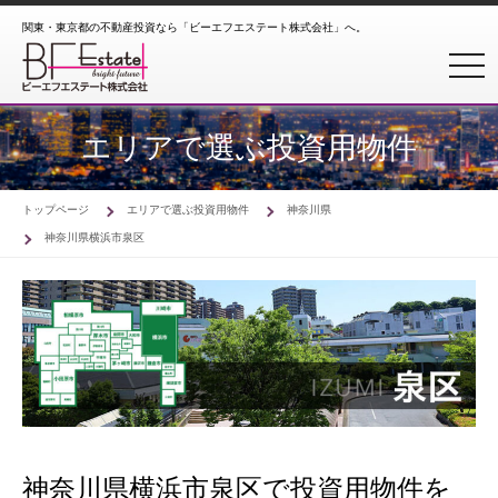
関東・東京都の不動産投資なら「ビーエフエステート株式会社」へ。
toggl
エリアで選ぶ投資用物件
トップページ
エリアで選ぶ投資用物件
神奈川県
神奈川県横浜市泉区
神奈川県横浜市泉区で投資用物件を