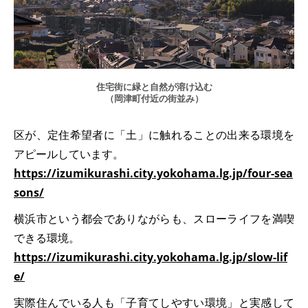
住宅街に緑と自然が溶け込む
（岡津町付近の街並み）
区が、定住希望者に「土」に触れることの出来る環境を
アピールしています。
https://izumikurashi.city.yokohama.lg.jp/four-sea
sons/
横浜市という都会でありながらも、スローライフを満喫
できる環境。
https://izumikurashi.city.yokohama.lg.jp/slow-lif
e/
実際住んでいる人も「子育てしやすい環境」と実感して