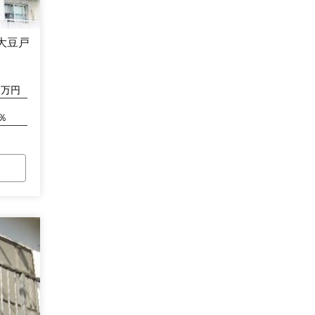
大豆戸
万円
％