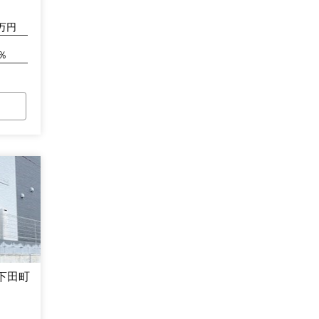
万円
％
下田町