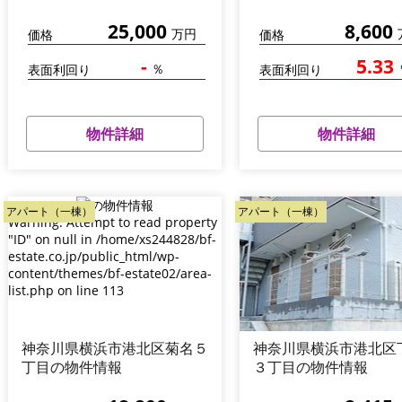
25,000
8,600
万円
価格
価格
-
5.33
％
表面利回り
表面利回り
物件詳細
物件詳細
アパート（一棟）
アパート（一棟）
Warning
: Attempt to read property
"ID" on null in
/home/xs244828/bf-
estate.co.jp/public_html/wp-
content/themes/bf-estate02/area-
list.php
on line
113
神奈川県横浜市港北区菊名５
神奈川県横浜市港北区
丁目の物件情報
３丁目の物件情報