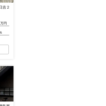
日吉２
万円
％