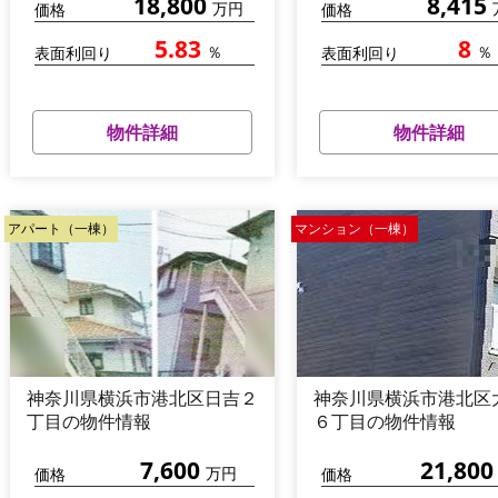
18,800
8,415
万円
価格
価格
5.83
8
％
％
表面利回り
表面利回り
物件詳細
物件詳細
アパート（一棟）
マンション（一棟）
神奈川県横浜市港北区日吉２
神奈川県横浜市港北区
丁目の物件情報
６丁目の物件情報
7,600
21,800
万円
価格
価格