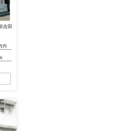
新吉田
万円
％