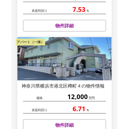
7.53
表面利回り
％
物件詳細
アパート（一棟）
神奈川県横浜市港北区樽町４の物件情報
12,000
価格
万円
6.71
表面利回り
％
物件詳細