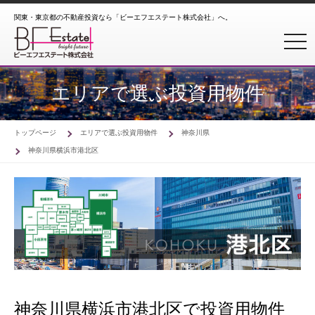
関東・東京都の不動産投資なら「ビーエフエステート株式会社」へ。
toggl
エリアで選ぶ投資用物件
トップページ
エリアで選ぶ投資用物件
神奈川県
神奈川県横浜市港北区
神奈川県横浜市港北区で投資用物件