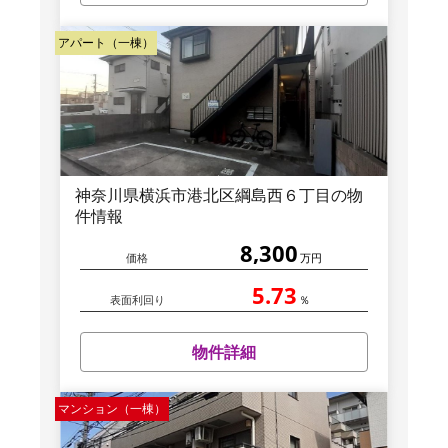
アパート（一棟）
神奈川県横浜市港北区綱島西６丁目の物
件情報
8,300
価格
万円
5.73
表面利回り
％
物件詳細
マンション（一棟）