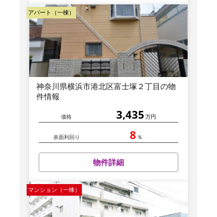
アパート（一棟）
神奈川県横浜市港北区富士塚２丁目の物
件情報
3,435
価格
万円
8
表面利回り
％
物件詳細
マンション（一棟）